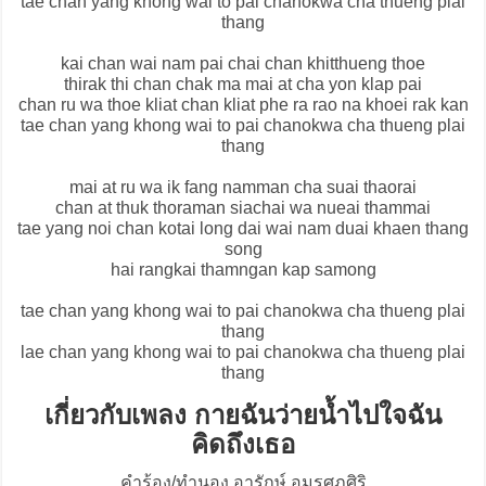
tae chan yang khong wai to pai chanokwa cha thueng plai
thang
kai chan wai nam pai chai chan khitthueng thoe
thirak thi chan chak ma mai at cha yon klap pai
chan ru wa thoe kliat chan kliat phe ra rao na khoei rak kan
tae chan yang khong wai to pai chanokwa cha thueng plai
thang
mai at ru wa ik fang namman cha suai thaorai
chan at thuk thoraman siachai wa nueai thammai
tae yang noi chan kotai long dai wai nam duai khaen thang
song
hai rangkai thamngan kap samong
tae chan yang khong wai to pai chanokwa cha thueng plai
thang
lae chan yang khong wai to pai chanokwa cha thueng plai
thang
เกี่ยวกับเพลง กายฉันว่ายน้ำไปใจฉัน
คิดถึงเธอ
คำร้อง/ทำนอง อารักษ์ อมรศุภศิริ