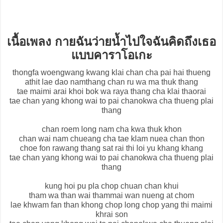
เนื้อเพลง กายฉันว่ายน้ำไปใจฉันคิดถึงเธอ
แบบคาราโอเกะ
thongfa woengwang kwang klai chan cha pai hai thueng
athit lae dao namthang chan ru wa ma thuk thang
tae maimi arai khoi bok wa raya thang cha klai thaorai
tae chan yang khong wai to pai chanokwa cha thueng plai
thang
chan roem long nam cha kwa thuk khon
chan wai nam chueang cha tae klam nuea chan thon
choe fon rawang thang sat rai thi loi yu khang khang
tae chan yang khong wai to pai chanokwa cha thueng plai
thang
kung hoi pu pla chop chuan chan khui
tham wa than wai thammai wan nueng at chom
lae khwam fan than khong chop long chop yang thi maimi
khrai son