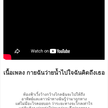
เนื้อเพลง กายฉันว่ายน้ำไปใจฉันคิดถึงเธอ
ท้องฟ้าเวิ้งว้างกว้างไกลฉันจะไปให้ถึง
อาทิตย์และดาวนำทางฉันรู้ว่ามาถูกทาง
แต่ไม่มีอะไรคอยบอก ว่าระยะทางจะไกลเท่าไร