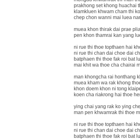
prakhong set khong huachai t
klamkluen khwam cham thi k
chep chon wanni mai luea namt
muea khon thirak dai prae pli
pen khon thamrai kan yang lu
ni rue thi thoe topthaen hai kh
ni rue thi chan dai choe dai 
batphaen thi thoe fak roi bat 
mai khit wa thoe cha chairai 
man khongcha rai honthang 
muea kham wa rak khong thoe
khon doem khon ni tong klaip
koen cha riakrong hai thoe he
ying chai yang rak ko ying ch
man pen khwamrak thi thoe m
ni rue thi thoe topthaen hai kh
ni rue thi chan dai choe dai 
batphaen thi thoe fak roi bat 