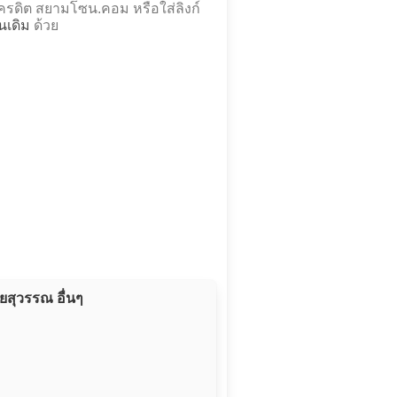
รดิต สยามโซน.คอม หรือใส่ลิงก์
นเดิม
ด้วย
ัยสุวรรณ อื่นๆ