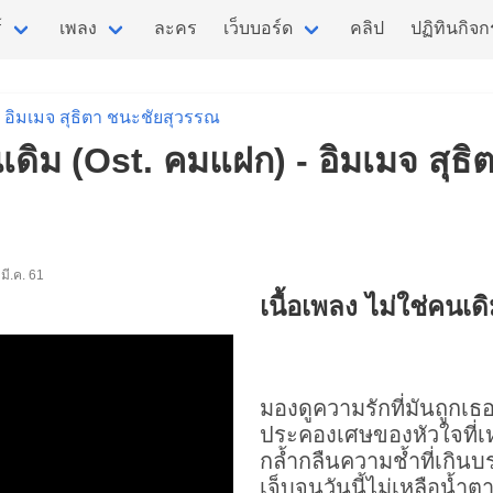
์
เพลง
ละคร
เว็บบอร์ด
คลิป
ปฏิทินกิจ
อิมเมจ สุธิตา ชนะชัยสุวรรณ
คนเดิม (Ost. คมแฝก) - อิมเมจ สุ
9 มี.ค. 61
เนื้อเพลง ไม่ใช่คนเด
มองดูความรักที่มันถูกเ
ประคองเศษของหัวใจที่เ
กล้ำกลืนความช้ำที่เกิน
เจ็บจนวันนี้ไม่เหลือน้ำต