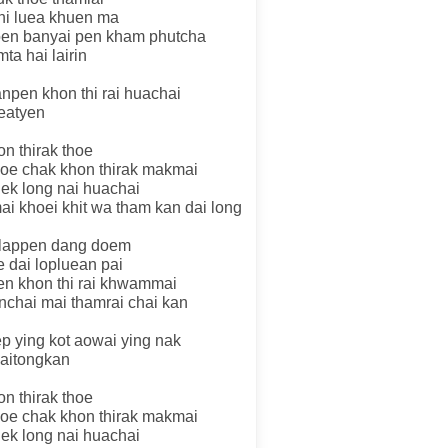
hi luea khuen ma
oen banyai pen kham phutcha
a hai lairin
anpen khon thi rai huachai
eatyen
on thirak thoe
choe chak khon thirak makmai
luek long nai huachai
mai khoei khit wa tham kan dai long
klappen dang doem
 dai lopluean pai
en khon thi rai khwammai
nchai mai thamrai chai kan
ep ying kot aowai ying nak
aitongkan
on thirak thoe
choe chak khon thirak makmai
luek long nai huachai