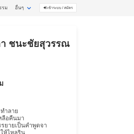
กรรม
อื่นๆ
เข้าระบบ / สมัคร
ธิตา ชนะชัยสุวรรณ
ิม
ธอทำลาย
หลือคืนมา
บรรยายเป็นคำพูดจา
าให้ไหลริน