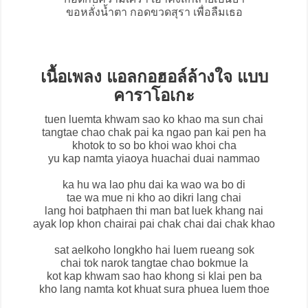
ขอหลั่งน้ำตา กอดขวดสุรา เพื่อลืมเธอ
เนื้อเพลง แอลกอฮอล์ล้างใจ แบบ
คาราโอเกะ
tuen luemta khwam sao ko khao ma sun chai
tangtae chao chak pai ka ngao pan kai pen ha
khotok to so bo khoi wao khoi cha
yu kap namta yiaoya huachai duai nammao
ka hu wa lao phu dai ka wao wa bo di
tae wa mue ni kho ao dikri lang chai
lang hoi batphaen thi man bat luek khang nai
ayak lop khon chairai pai chak chai dai chak khao
sat aelkoho longkho hai luem rueang sok
chai tok narok tangtae chao bokmue la
kot kap khwam sao hao khong si klai pen ba
kho lang namta kot khuat sura phuea luem thoe