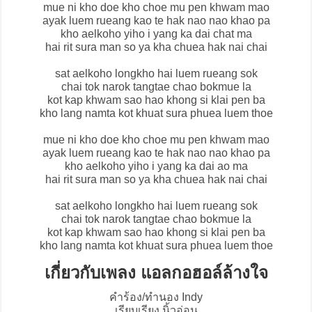
mue ni kho doe kho choe mu pen khwam mao
ayak luem rueang kao te hak nao nao khao pa
kho aelkoho yiho i yang ka dai chat ma
hai rit sura man so ya kha chuea hak nai chai
sat aelkoho longkho hai luem rueang sok
chai tok narok tangtae chao bokmue la
kot kap khwam sao hao khong si klai pen ba
kho lang namta kot khuat sura phuea luem thoe
mue ni kho doe kho choe mu pen khwam mao
ayak luem rueang kao te hak nao nao khao pa
kho aelkoho yiho i yang ka dai ao ma
hai rit sura man so ya kha chuea hak nai chai
sat aelkoho longkho hai luem rueang sok
chai tok narok tangtae chao bokmue la
kot kap khwam sao hao khong si klai pen ba
kho lang namta kot khuat sura phuea luem thoe
เกี่ยวกับเพลง แอลกอฮอล์ล้างใจ
คำร้อง/ทำนอง Indy
เรียบเรียง นิ้วอ่อน