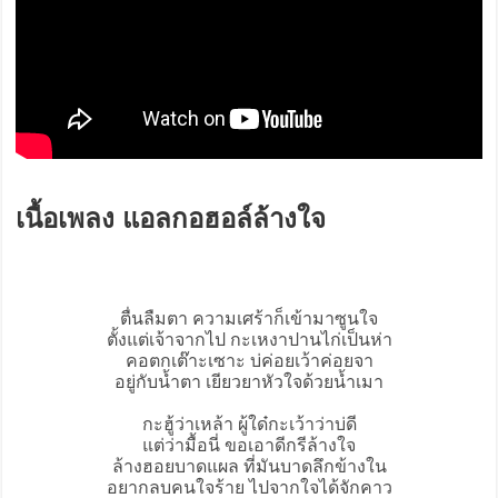
เนื้อเพลง แอลกอฮอล์ล้างใจ
ตื่นลืมตา ความเศร้าก็เข้ามาซูนใจ
ตั้งแต่เจ้าจากไป กะเหงาปานไก่เป็นห่า
คอตกเต๊าะเซาะ บ่ค่อยเว้าค่อยจา
อยู่กับน้ำตา เยียวยาหัวใจด้วยน้ำเมา
กะฮู้ว่าเหล้า ผู้ใด๋กะเว้าว่าบ่ดี
แต่ว่ามื้อนี่ ขอเอาดีกรีล้างใจ
ล้างฮอยบาดแผล ที่มันบาดลึกข้างใน
อยากลบคนใจร้าย ไปจากใจได้จักคาว