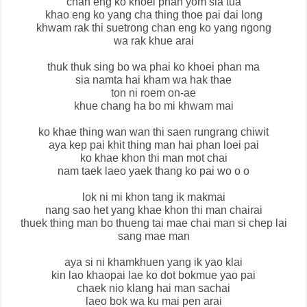
chan eng ko khoei phan yom sia tua
khao eng ko yang cha thing thoe pai dai long
khwam rak thi suetrong chan eng ko yang ngong
wa rak khue arai
thuk thuk sing bo wa phai ko khoei phan ma
sia namta hai kham wa hak thae
ton ni roem on-ae
khue chang ha bo mi khwam mai
ko khae thing wan wan thi saen rungrang chiwit
aya kep pai khit thing man hai phan loei pai
ko khae khon thi man mot chai
nam taek laeo yaek thang ko pai wo o o
lok ni mi khon tang ik makmai
nang sao het yang khae khon thi man chairai
thuek thing man bo thueng tai mae chai man si chep lai
sang mae man
aya si ni khamkhuen yang ik yao klai
kin lao khaopai lae ko dot bokmue yao pai
chaek nio klang hai man sachai
laeo bok wa ku mai pen arai