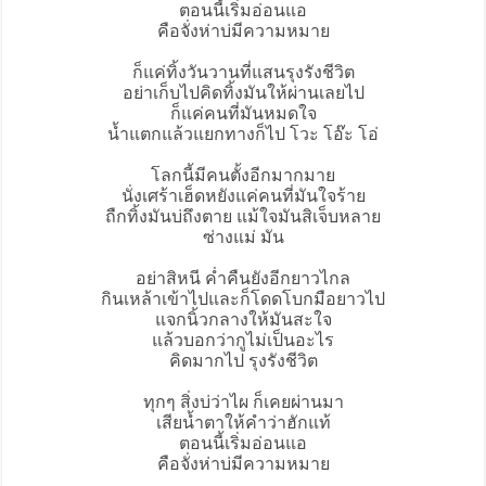
ตอนนี้เริ่มอ่อนแอ
คือจั่งห่าบ่มีความหมาย
ก็แค่ทิ้งวันวานที่แสน
รุงรังชีวิต
อย่าเก็บไปคิดทิ้งมันให้ผ่านเลยไป
ก็แค่คนที่มันหมดใจ
น้ำแตกแล้วแยกทางก็ไป โวะ โอ๊ะ โอ่
โลกนี้มีคนตั้งอีกมากมาย
นั่งเศร้าเฮ็ดหยังแค่คนที่มันใจร้าย
ถืกทิ้งมันบ่ถึงตาย แม้ใจมันสิเจ็บหลาย
ซ่างแม่ มัน
อย่าสิหนี ค่ำคืนยังอีกยาวไกล
กินเหล้าเข้าไปและก็โดดโบกมือยาวไป
แจกนิ้วกลางให้มันสะใจ
แล้วบอกว่ากูไม่เป็นอะไร
คิดมากไป รุงรังชีวิต
ทุกๆ สิ่งบ่ว่าไผ ก็เคยผ่านมา
เสียน้ำตาให้คำว่าฮักแท้
ตอนนี้เริ่มอ่อนแอ
คือจั่งห่าบ่มีความหมาย