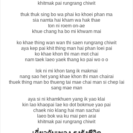
khitmak pai rungrang chiwit
thuk thuk sing bo wa phai ko khoei phan ma
sia namta hai kham wa hak thae
ton ni roem on-ae
khue chang ha bo mi khwam mai
ko khae thing wan wan thi saen rungrang chiwit
aya kep pai khit thing man hai phan loei pai
ko khae khon thi man mot chai
nam taek laeo yaek thang ko pai wo o o
lok ni mi khon tang ik makmai
nang sao het yang khae khon thi man chairai
thuek thing man bo thueng tai mae chai man si chep lai
sang mae man
aya si ni khamkhuen yang ik yao klai
kin lao khaopai lae ko dot bokmue yao pai
chaek nio klang hai man sachai
laeo bok wa ku mai pen arai
khitmak pai rungrang chiwit