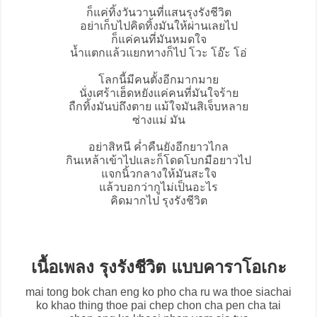
ก็แค่ทิ้งวันวานที่แสนรุงรังชีวิต
อย่าเก็บไปคิดทิ้งมันให้ผ่านเลยไป
ก็แค่คนที่มันหมดใจ
น้ำแตกแล้วแยกทางก็ไป โวะ โอ๊ะ โอ่
โลกนี้มีคนตั้งอีกมากมาย
นั่งเศร้าเฮ็ดหยังแค่คนที่มันใจร้าย
ถืกทิ้งมันบ่ถึงตาย แม้ใจมันสิเจ็บหลาย
ซ่างแม่ มัน
อย่าสิหนี ค่ำคืนยังอีกยาวไกล
กินเหล้าเข้าไปและก็โดดโบกมือยาวไป
แจกนิ้วกลางให้มันสะใจ
แล้วบอกว่ากูไม่เป็นอะไร
คิดมากไป รุงรังชีวิต
เนื้อเพลง รุงรังชีวิต แบบคาราโอเกะ
mai tong bok chan eng ko pho cha ru wa thoe siachai
ko khao thing thoe pai chep chon cha pen cha tai