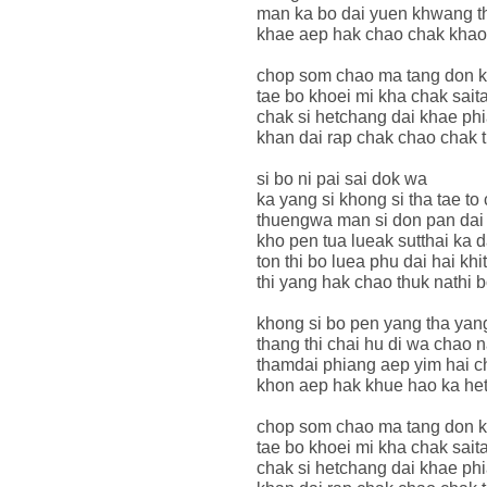
man ka bo dai yuen khwang t
khae aep hak chao chak khao
chop som chao ma tang don k
tae bo khoei mi kha chak sait
chak si hetchang dai khae phi
khan dai rap chak chao chak 
si bo ni pai sai dok wa
ka yang si khong si tha tae to
thuengwa man si don pan dai
kho pen tua lueak sutthai ka d
ton thi bo luea phu dai hai kh
thi yang hak chao thuk nathi 
khong si bo pen yang tha yang
thang thi chai hu di wa chao 
thamdai phiang aep yim hai c
khon aep hak khue hao ka het
chop som chao ma tang don k
tae bo khoei mi kha chak sait
chak si hetchang dai khae phi