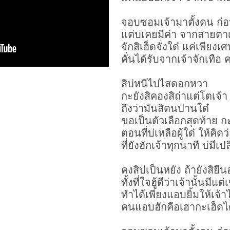
จอบซอมเจ้ามาตั้งดน ก่อน
แต่บ่เคยมีค่า จากสายตาเ
จักสิเฮ็ดจั่งใด๋ แค่เพียง
คั่นได้รับจากเจ้าจักเทือ คง
สิบ่หนีไปไสดอกหวา
กะยังสิคองสิถ่าแต่โตเจ้า
ถึงว่ามันสิดนปานใด๋
ขอเป็น
ตัวเลือกสุดท้าย
กะ
ตอนที่บ่เหลือผู้ใด๋ ให้คิดว
ที่ยังฮักเจ้าทุกนาที บ่มีเ
คงสิบ่เป็นหยัง ถ้ายังสิยืนอ
ทั้งที่ใจฮู้ดีว่าเจ้านั้นมีแต
ทำได้เพียงแอบยิ้มให้เจ้
คนแอบฮักคือเฮากะเฮ็ดได้