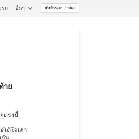
กรรม
อื่นๆ
เข้าระบบ / สมัคร
ท้าย
ู่ตรงนี้
ด๋เด้ใจเฮา
อกัน