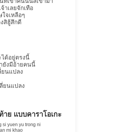
ที่เขาคนนั้นสิเข้ามา
จ้าเลยจักเทือ
เศษใจเหลือๆ
สิฮู้สึกดี
ด้อยู่ตรงนี้
่ายังมีอ้ายคนนี้
ปลี่ยนแปลง
เปลี่ยนแปลง
ุดท้าย แบบคาราโอเกะ
 si yuen yu trong ni
nan mi khao