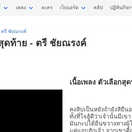
์
เพลง
ละคร
เว็บบอร์ด
คลิป
ปฏิทินกิจ
ตรี ชัยณรงค์
สุดท้าย - ตรี ชัยณรงค์
เนื้อเพลง ตัวเลือกสุด
คงสิบ่เป็นหยังถ้ายังสิยืนอย
ทั้งที่ใจฮู้ดีว่าเจ้านั้นมีเขา
มันกะบ่ได้ยืนขวางทางผู้ใ
แค่แอบฮักเจ้า จากเขาคื