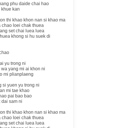
hang phu daide chai hao
 khue kan
on thi khao khon nan si khao ma
a chao loei chak thuea
ang set chai luea luea
thuea khong si hu suek di
 chao
ai yu trong ni
it wa yang mi ai khon ni
bo mi plianplaeng
 si yuen yu trong ni
nan mi tae khao
hao pai bao bao
 dai sam ni
on thi khao khon nan si khao ma
a chao loei chak thuea
ang set chai luea luea