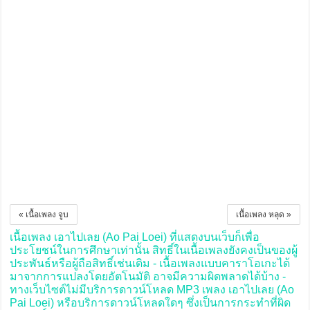
« เนื้อเพลง จูบ
เนื้อเพลง หลุด »
เนื้อเพลง เอาไปเลย (Ao Pai Loei) ที่แสดงบนเว็บก็เพื่อ
ประโยชน์ในการศึกษาเท่านั้น สิทธิ์ในเนื้อเพลงยังคงเป็นของผู้
ประพันธ์หรือผู้ถือสิทธิ์เช่นเดิม - เนื้อเพลงแบบคาราโอเกะได้
มาจากการแปลงโดยอัตโนมัติ อาจมีความผิดพลาดได้บ้าง -
ทางเว็บไซต์ไม่มีบริการดาวน์โหลด MP3 เพลง เอาไปเลย (Ao
Pai Loei) หรือบริการดาวน์โหลดใดๆ ซึ่งเป็นการกระทำที่ผิด