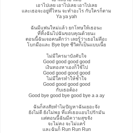
เอาไปเลย เอาไปเลย เอาไปเลย
และเธอจะอยู่ที่ไหน จะทำอะไร กับใครก็ตาม
Ya ya yah
ฉันมีแฟนใหม่แล้ว ยกโทษให้เธอนะ
ที่ทิ้งฉันไปฉันขอบคุณด้วยนะ
ตอนนี้ฉันเจอคนดีกว่า เลยรู้ว่าเธอไม่ดีอะ
โบกมือและ Bye bye ชีวิตก็เป็นแบบเนี้ย
ไม่มีใครมาบังคับใจ
Good good good good
เงินทองหาเองก็ใช้ไป
Good good good good
ไม่มีใครทำให้ช้ำใจ
Good good good good
กับเธอต้อง
Good bye good bye good bye a a ay
ฉันก็สงสัยทำไมปัญหาฉันเยอะจัง
ยังไม่ดี ยังไม่พอ ที่แท้เธอแอบไปรักมัน
แต่ตอนนี้ฉันมีความสุขจัง
จะไม่คง จะไม่แคร์
และฉันก็ Run Run Run