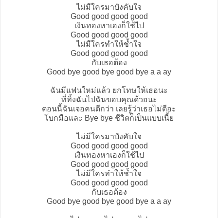
ไม่มีใครมาบังคับใจ
Good good good good
เงินทองหาเองก็ใช้ไป
Good good good good
ไม่มีใครทำให้ช้ำใจ
Good good good good
กับเธอต้อง
Good bye good bye good bye a a ay
ฉันมีแฟนใหม่แล้ว ยกโทษให้เธอนะ
ที่ทิ้งฉันไปฉันขอบคุณด้วยนะ
ตอนนี้ฉันเจอคนดีกว่า เลยรู้ว่าเธอไม่ดีอะ
โบกมือและ Bye bye ชีวิตก็เป็นแบบเนี้ย
ไม่มีใครมาบังคับใจ
Good good good good
เงินทองหาเองก็ใช้ไป
Good good good good
ไม่มีใครทำให้ช้ำใจ
Good good good good
กับเธอต้อง
Good bye good bye good bye a a ay