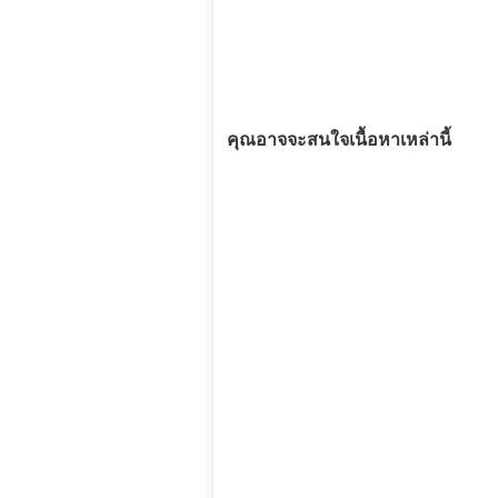
คุณอาจจะสนใจเนื้อหาเหล่านี้