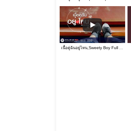
เนื้อคู่ฉันอยู่ไหน,Sweety Boy Full Audio HD HD