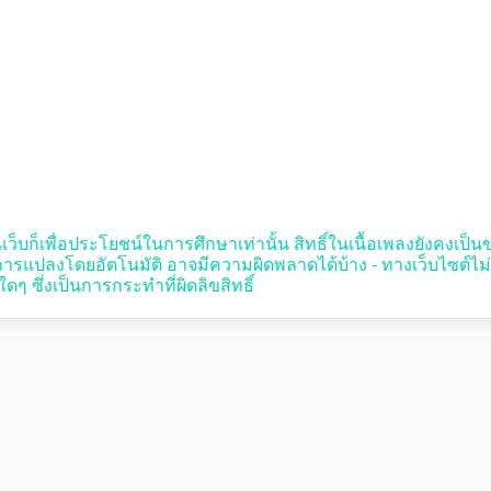
นเว็บก็เพื่อประโยชน์ในการศึกษาเท่านั้น สิทธิ์ในเนื้อเพลงยังคงเป็นของ
รแปลงโดยอัตโนมัติ อาจมีความผิดพลาดได้บ้าง - ทางเว็บไซต์ไม่
ดๆ ซึ่งเป็นการกระทำที่ผิดลิขสิทธิ์