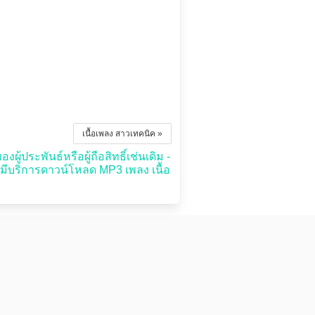
เนื้อเพลง สาวเทคนิค »
ผู้ประพันธ์หรือผู้ถือสิทธิ์เช่นเดิม -
มีบริการดาวน์โหลด MP3 เพลง เนื้อ