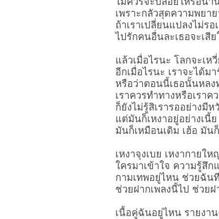
ไม่ควรจะปล่อยให้รอนา
เพราะกลัวสุดความพยาย
ถ้าเราเปลี่ยนแปลงไม่รอ
ไปรักคนอื่นละเธอจะเสี
แล้วเมื่อไรนะ โลกจะเหว
อีกเมื่อไรนะ เราจะได้มาร
หรือว่าตอนนี้เธอนั้นหลง
เราควรทำทางหรือเราคว
ก็ยังไม่รู้สิเรารออย่างมีหว
แต่มันก็เหงาอยู่อย่างเนี้ย
มันก็เหมือนเดิม เฮ้อ มันก
เหงาจุงเบย เหงากายใหญ
ใครมาเข้าใจ ความรู้สึกแ
กามเทพอยู่ไหน ช่วยฉันที
ช่วยฝากเพลงนี้ไป ช่วย
เนื้อคู่ฉันอยู่ไหน รายงา