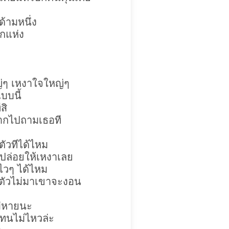
้ามหนึ่ง
ุกแห่ง
่ๆ เหงาใจใหญ่ๆ
บบนี้
สิ
ฝากไปถามเธอที
ัวทีได้ไหม
าปล่อยให้เหงาเลย
าไวๆ ได้ไหม
้าตัวไม่มาเขาจะงอน
ม่หายนะ
ทนไม่ไหวล่ะ