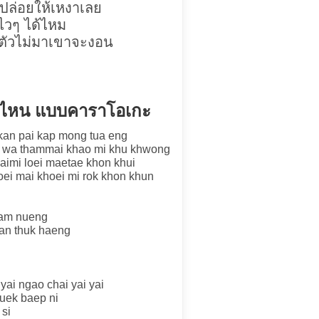
าปล่อยให้เหงาเลย
าไวๆ ได้ไหม
้าตัวไม่มาเขาจะงอน
นอยู่ไหน แบบคาราโอเกะ
an pai kap mong tua eng
i wa thammai khao mi khu khwong
maimi loei maetae khon khui
oei mai khoei mi rok khon khun
dam nueng
kan thuk haeng
yai ngao chai yai yai
uek baep ni
 si