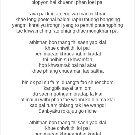
plopyon hai khuenni phan loei pai
aya pai khit ao eng wa mai mi khrai
khae long poetchai haidai rapru thueng bangsing
yangmi khrai yu trongni yang ro penthi phuengphing
tae khwamching rao phiangkhae mongkham pai
athitthan bon thang thi saen yao klai
khue chiwit thi loi pai
pen muean khrueangbin kradat
thi boibin su khwamfan
hop khwamrak pai nai akat
khae phiang chueaman lae sattha
bin ok pai su fa mi duangta fao chuenchom
kangpik sayai tam lom
du saen ngotngam pradap fa klai
at mai ru withi phap tae wanni ko bin ma klai
kao pai ruam phlang rak lae wangdi
Sanbyaku rokujuu go niche
athitthan bon thang thi saen yao klai
khue chiwit thi loi pai
pen muean khrueangbin kradat