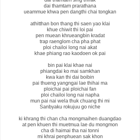
dai thamtam prarathana
ueammue khwa pen dangthi chai tongkan
athitthan bon thang thi saen yao klai
khue chiwit thi loi pai
pen muean khrueangbin kradat
trap raenglom cha pha phat
ploi chailoi long nai akat
khae phiang rao kaodoen ok pai
bin pai klai khae nai
phiangdai ko mai samkhan
kwa kan thi dai boibin
pai thueng yangngai lae thihai ma
ploichai pai ploichai fan
ploi chailoi long nai napha
mun pai nai wela thuk chuang thi mi
Sanbyaku rokujuu go niche
ki khrang thi chan cha mongmaihen duangdao
at pen khuen thi muetmua lae du mongmon
cha di haimai tha nai tonni
mi khrai penphuean sak khon