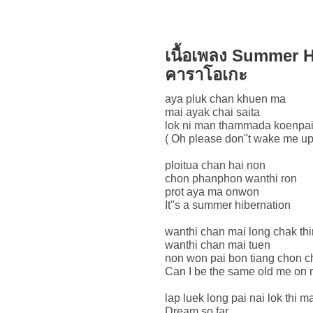
เนื้อเพลง Summer 
คาราโอเกะ
aya pluk chan khuen ma
mai ayak chai saita
lok ni man thammada koenpa
( Oh please don''t wake me up d
ploitua chan hai non
chon phanphon wanthi ron
prot aya ma onwon
It''s a summer hibernation
wanthi chan mai long chak th
wanthi chan mai tuen
non won pai bon tiang chon 
Can I be the same old me on
lap luek long pai nai lok thi
Dream so far