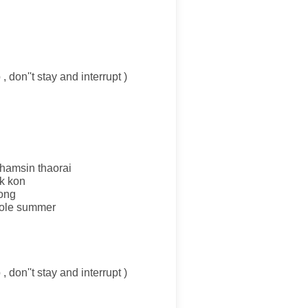
i
 don''t stay and interrupt )
hamsin thaorai
k kon
long
whole summer
i
 don''t stay and interrupt )