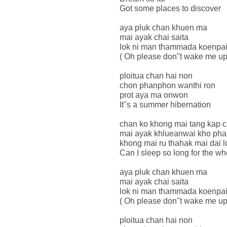
Got some places to discover
aya pluk chan khuen ma
mai ayak chai saita
lok ni man thammada koenpa
( Oh please don''t wake me up ,
ploitua chan hai non
chon phanphon wanthi ron
prot aya ma onwon
It''s a summer hibernation
chan ko khong mai tang kap c
mai ayak khlueanwai kho pha
khong mai ru thahak mai dai 
Can I sleep so long for the 
aya pluk chan khuen ma
mai ayak chai saita
lok ni man thammada koenpa
( Oh please don''t wake me up ,
ploitua chan hai non