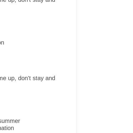
on
me up, don't stay and
 summer
ation