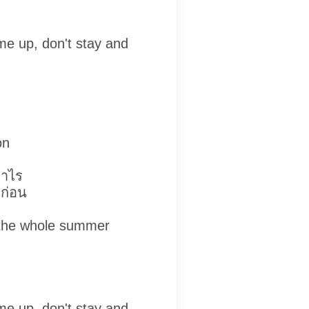
me up, don't stay and
on
่าไร
กก่อน
r the whole summer
me up, don't stay and