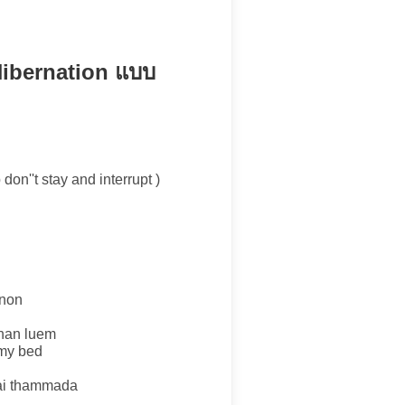
Hibernation แบบ
i
on''t stay and interrupt )
inon
chan luem
 my bed
 mai thammada