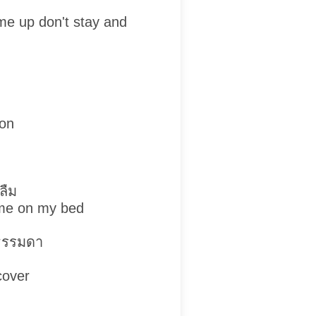
me up don't stay and
on
ลืม
 me on my bed
่ธรรมดา
cover