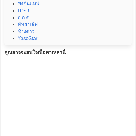
ฟังกันเเหน่
HI$O
ถ.ถ.ค
พัทยาเลิฟ
ช้างดาว
YasoStar
คุณอาจจะสนใจเนื้อหาเหล่านี้