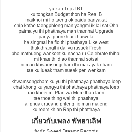
yu kap Trip J BT
ku tongkan Budget thon ha Real B
maikhoi mi fio taeng ok paidu banyakat
chip kafae taengphleng man yangmi ik lai sat Ohh
paima yu thi phatthaya man thamhai Upgrade
panya phonkhlai chaiwela
ha singmai ha fio thi phatthaya Like west
thukkhrangthi dai yu rusuek Fresh
pho mathueng wankoet ku nacha ru Celebrate thihai
mi khae thi diao thamhai sotsai
ni man khwamsongcham thi mai ayak cham
tae ku lueak tham sueak pen wenkam
khwamsongcham ku yu thi phatthaya phatthaya loep
chai khong ku yangyu thi phatthaya phatthaya loep
rao khoei mi Plan wa More than faen
tae thoe thing wai thi phatthaya
ai phuak rueang phleng fio man ma eng
ku roem khian Rap thi phatthaya
เกี่ยวกับเพลง พัทยาเลิฟ
สังกัด Sweed Dreamz Records