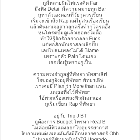
กูมีหลายฝันไฟแรงคิด Far
มึงฟัง Detail มีความหมายทุก Bar
กูหาตัวเองตอนที่วัยกูควรเรียน
เริ่มจะเข้าถึง Rap แต่ไม่สนเรื่องเรียน
แล้วดันมาเจอสาวลูกครึ่งทำกูโครตอึ้ง
หุ่นโครตบึ้มดูแล้วเธอคงไม่ดื้อ
ทำให้รู้จักรักอยากลอง Fuck
แต่พอสักพักเราสองเลิกปั๊บ
เลยไปสนเพลงไม่ได้ Blame
เพราะกลัว Pain โดนเอง
เธอเจ็บรู้เพราะกูเป็น
ความทรงจำกูอยู่ที่พัทยา พัทยาเลิฟ
ใจของกูยังอยู่ที่พัทยา พัทยาเลิฟ
เราเคยมี Plan ว่า More than แฟน
แต่เธอทิ้งไว้ที่พัทยา
ไอ้พวกเรื่องเพลงฟิวมันมาเอง
กูเริ่มเขียน Rap ที่พัทยา
อยู่กับ Trip J BT
กูต้องการ Budget โทรหา Real B
ไม่ค่อยมีฟิวแต่งออกไปดูบรรยากาศ
จิบกาแฟแต่งเพลงมันยังมีอีกหลายศาสตร์ Ohh
ไปมาอยู่ที่พัทยามันทำให้ Upgrade