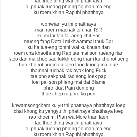
tae thoe thing wai thi phatthaya
ai phuak rueang phleng fio man ma eng
ku roem khian Rap thi phatthaya
wonwian yu thi phatthaya
man roem machak ton rian ISR
ku mi lai fan fai-aeng khit Far
mueng fang Detail mikhwammai thuk Bar
ku ha tua-eng tonthi wai ku khuan rian
roem cha khaothueng Rap tae mai son rueang rian
laeo dan ma choe sao lukkhrueng tham ku kho rot ueng
hun kho rot buem du laeo thoe khong mai due
thamhai ruchak rak ayak long Fuck
tae pho sakphak rao song loek pap
loei pai son phleng mai dai Blame
phro klua Pain don eng
thoe chep ru phro ku pen
khwamsongcham ku yu thi phatthaya phatthaya loep
chai khong ku yangyu thi phatthaya phatthaya loep
rao khoei mi Plan wa More than faen
tae thoe thing wai thi phatthaya
ai phuak rueang phleng fio man ma eng
ku roem khian Rap thi phatthaya