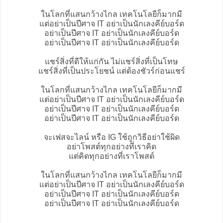
ในโลกที่แสนกว้างไกล เทคโนโลยีก็มากมี
แต่อย่าเป็นปีศาจ IT อย่าเป็นนักเลงคีย์บอร์ด
อย่าเป็นปีศาจ IT อย่าเป็นนักเลงคีย์บอร์ด
อย่าเป็นปีศาจ IT อย่าเป็นนักเลงคีย์บอร์ด
แชร์สิ่งที่ดีให้แก่กัน ไม่แชร์สิ่งที่เป็นโทษ
แชร์สิ่งที่เป็นประโยชน์ แต่ต้องชัวร์ก่อนแชร์
ในโลกที่แสนกว้างไกล เทคโนโลยีก็มากมี
แต่อย่าเป็นปีศาจ IT อย่าเป็นนักเลงคีย์บอร์ด
อย่าเป็นปีศาจ IT อย่าเป็นนักเลงคีย์บอร์ด
อย่าเป็นปีศาจ IT อย่าเป็นนักเลงคีย์บอร์ด
จะเฟสจะไลน์ หรือ IG ใช้ถูกวิธีอย่าใช้ผิด
อย่าโพสต์ทุกอย่างที่เราคิด
แต่คิดทุกอย่างที่เราโพสต์
ในโลกที่แสนกว้างไกล เทคโนโลยีก็มากมี
แต่อย่าเป็นปีศาจ IT อย่าเป็นนักเลงคีย์บอร์ด
อย่าเป็นปีศาจ IT อย่าเป็นนักเลงคีย์บอร์ด
อย่าเป็นปีศาจ IT อย่าเป็นนักเลงคีย์บอร์ด