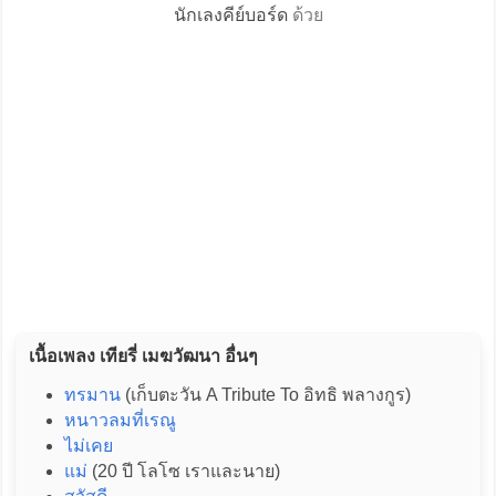
นักเลงคีย์บอร์ด
ด้วย
เนื้อเพลง เทียรี่ เมฆวัฒนา อื่นๆ
ทรมาน
(เก็บตะวัน A Tribute To อิทธิ พลางกูร)
หนาวลมที่เรณู
ไม่เคย
แม่
(20 ปี โลโซ เราและนาย)