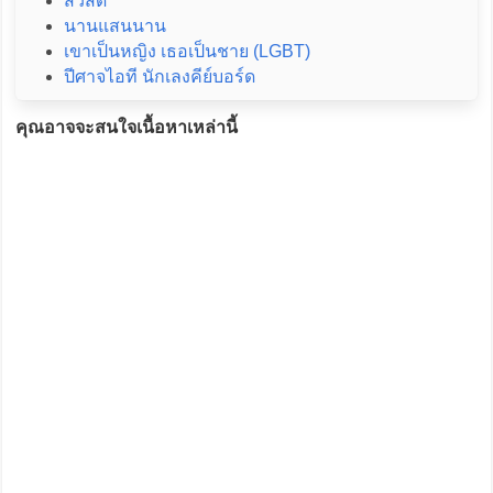
สวัสดี
นานแสนนาน
เขาเป็นหญิง เธอเป็นชาย (LGBT)
ปีศาจไอที นักเลงคีย์บอร์ด
คุณอาจจะสนใจเนื้อหาเหล่านี้