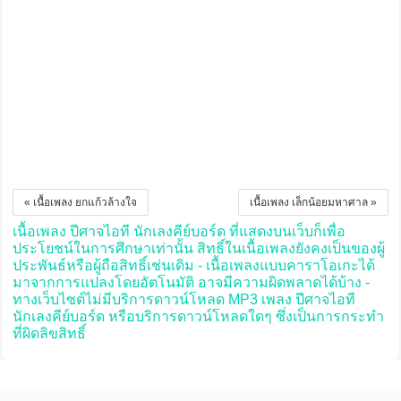
« เนื้อเพลง ยกแก้วล้างใจ
เนื้อเพลง เล็กน้อยมหาศาล »
เนื้อเพลง ปีศาจไอที นักเลงคีย์บอร์ด ที่แสดงบนเว็บก็เพื่อ
ประโยชน์ในการศึกษาเท่านั้น สิทธิ์ในเนื้อเพลงยังคงเป็นของผู้
ประพันธ์หรือผู้ถือสิทธิ์เช่นเดิม - เนื้อเพลงแบบคาราโอเกะได้
มาจากการแปลงโดยอัตโนมัติ อาจมีความผิดพลาดได้บ้าง -
ทางเว็บไซต์ไม่มีบริการดาวน์โหลด MP3 เพลง ปีศาจไอที
นักเลงคีย์บอร์ด หรือบริการดาวน์โหลดใดๆ ซึ่งเป็นการกระทำ
ที่ผิดลิขสิทธิ์