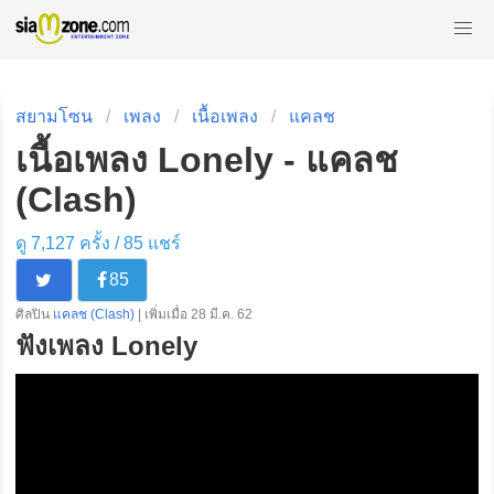
สยามโซน
เพลง
เนื้อเพลง
แคลช
เนื้อเพลง Lonely - แคลช
(Clash)
ดู 7,127 ครั้ง /
85
แชร์
85
ศิลปิน
แคลช (Clash)
| เพิ่มเมื่อ 28 มี.ค. 62
ฟังเพลง Lonely