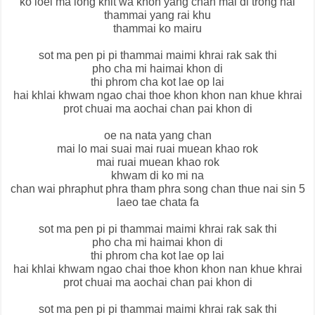
ko loei ma long khit wa khon yang chan mai di trong nai
thammai yang rai khu
thammai ko mairu
sot ma pen pi pi thammai maimi khrai rak sak thi
pho cha mi haimai khon di
thi phrom cha kot lae op lai
hai khlai khwam ngao chai thoe khon khon nan khue khrai
prot chuai ma aochai chan pai khon di
oe na nata yang chan
mai lo mai suai mai ruai muean khao rok
mai ruai muean khao rok
khwam di ko mi na
chan wai phraphut phra tham phra song chan thue nai sin 5
laeo tae chata fa
sot ma pen pi pi thammai maimi khrai rak sak thi
pho cha mi haimai khon di
thi phrom cha kot lae op lai
hai khlai khwam ngao chai thoe khon khon nan khue khrai
prot chuai ma aochai chan pai khon di
sot ma pen pi pi thammai maimi khrai rak sak thi