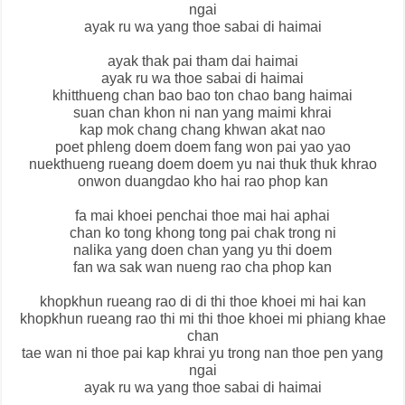
ngai
ayak ru wa yang thoe sabai di haimai
ayak thak pai tham dai haimai
ayak ru wa thoe sabai di haimai
khitthueng chan bao bao ton chao bang haimai
suan chan khon ni nan yang maimi khrai
kap mok chang chang khwan akat nao
poet phleng doem doem fang won pai yao yao
nuekthueng rueang doem doem yu nai thuk thuk khrao
onwon duangdao kho hai rao phop kan
fa mai khoei penchai thoe mai hai aphai
chan ko tong khong tong pai chak trong ni
nalika yang doen chan yang yu thi doem
fan wa sak wan nueng rao cha phop kan
khopkhun rueang rao di di thi thoe khoei mi hai kan
khopkhun rueang rao thi mi thi thoe khoei mi phiang khae
chan
tae wan ni thoe pai kap khrai yu trong nan thoe pen yang
ngai
ayak ru wa yang thoe sabai di haimai