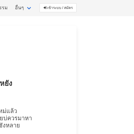
กรรม
อื่นๆ
เข้าระบบ / สมัคร
นหยัง
้ใหม่แล้ว
อ้ายบ่ควรมาหา
าซังหลาย