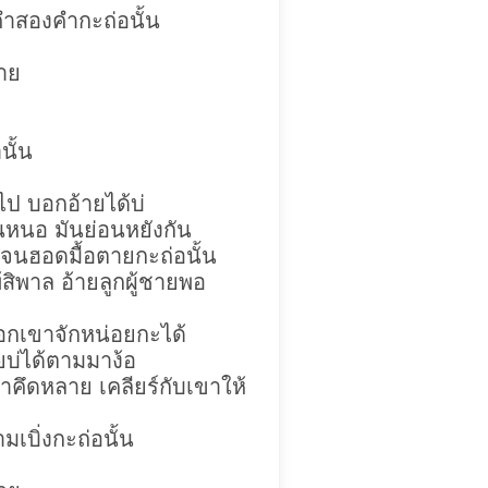
คำสองคำกะถ่อนั้น
้าย
นั้น
ยไป บอกอ้ายได้บ่
ันหนอ มันย่อนหยังกัน
 จนฮอดมื้อตายกะถ่อนั้น
้สิพาล อ้ายลูกผู้ชายพอ
 บอกเขาจักหน่อยกะได้
ยบ่ได้ตามมาง้อ
าคึดหลาย เคลียร์กับเขาให้
มเบิ่งกะถ่อนั้น