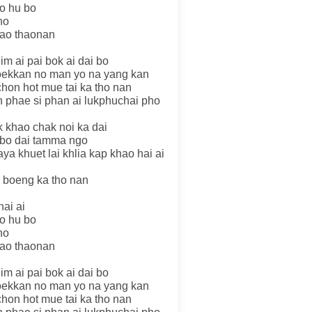
o hu bo
ho
hao thaonan
im ai pai bok ai dai bo
loekkan no man yo na yang kan
chon hot mue tai ka tho nan
n phae si phan ai lukphuchai pho
 khao chak noi ka dai
 bo dai tamma ngo
a khuet lai khlia kap khao hai ai
m boeng ka tho nan
hai ai
o hu bo
ho
hao thaonan
im ai pai bok ai dai bo
loekkan no man yo na yang kan
chon hot mue tai ka tho nan