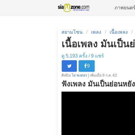
ภาพยนตร
สยามโซน
เพลง
เนื้อเพลง
เนื้อเพลง มันเป็น
ดู 5,193 ครั้ง /
9
แชร์
9
ศิลปิน
ไผ่ พงศธร
| เพิ่มเมื่อ 9 ก.ค. 62
ฟังเพลง มันเป็นย่อนหยัง