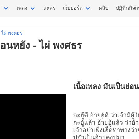
์
เพลง
ละคร
เว็บบอร์ด
คลิป
ปฏิทินกิจ
ไผ่ พงศธร
ย่อนหยัง - ไผ่ พงศธร
เนื้อเพลง มันเป็นย่อ
กะฮู้ดี อ้ายฮู้ดี ว่าเจ้ามีผู
กะฮู้แล้ว อ้ายฮู้แล้ว ว่า
เจ้าอย่าเพิ่งเฮ็ดท่าทางว่
บ่จำเป็นอ้ายคงบ่มา