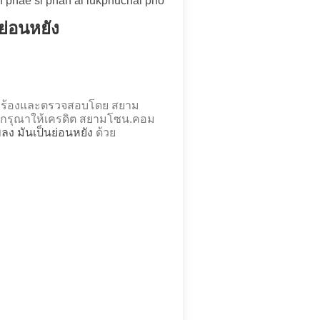
n phae si phan ai lukphuchai pho
นย่อนหยัง
ดคำร้องและตรวจสอบโดย สยาม
กรุณาให้เครดิต สยามโซน.คอม
เพลง มันเป็นย่อนหยัง
ด้วย