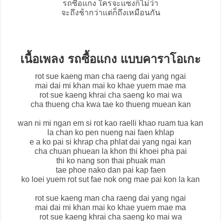
รถซื้อแกง ใครจะแซงก็ไม่ว่า
จะถึงช้ากว่าแต่ก็ถึงเหมือนกัน
เนื้อเพลง รถซื้อแกง แบบคาราโอเกะ
rot sue kaeng man cha raeng dai yang ngai
mai dai mi khan mai ko khae yuem mae ma
rot sue kaeng khrai cha saeng ko mai wa
cha thueng cha kwa tae ko thueng muean kan
wan ni mi ngan em si rot kao raelli khao ruam tua kan
la chan ko pen nueng nai faen khlap
e a ko pai si khrap cha phlat dai yang ngai kan
cha chuan phuean la khon thi khoei pha pai
thi ko nang son thai phuak man
tae phoe nako dan pai kap faen
ko loei yuem rot sut fae nok ong mae pai kon la kan
rot sue kaeng man cha raeng dai yang ngai
mai dai mi khan mai ko khae yuem mae ma
rot sue kaeng khrai cha saeng ko mai wa