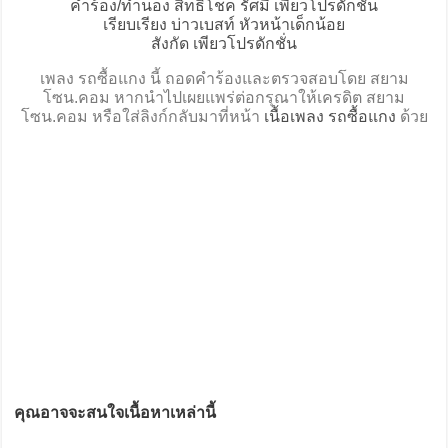
คำร้อง/ทำนอง สิทธิโชค รัศมี เพียวโปรดักชั่น
เรียบเรียง บ่าวเบสท์ หัวหน้าเด็กน้อย
สังกัด เพียวโปรดักชั่น
เพลง รถซื้อแกง นี้ ถอดคำร้องและตรวจสอบโดย สยาม
โซน.คอม หากนำไปเผยแพร่ต่อกรุณาให้เครดิต สยาม
โซน.คอม หรือใส่ลิงก์กลับมาที่หน้า
เนื้อเพลง รถซื้อแกง
ด้วย
คุณอาจจะสนใจเนื้อหาเหล่านี้