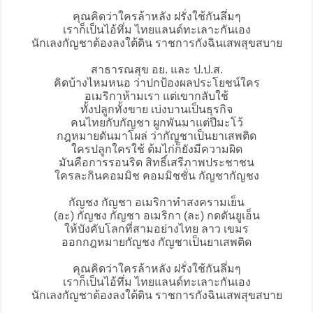
คุณคิดว่าใครล้าหลัง ฝรั่งใช้กันลึ่มๆ
เราก็เป็นไอ้ทึ่ม ไทยแลนด์ทะเลาะกันเอง
นักเลงกัญชาต้องลงใต้ดิน ราชการกังฉินเสพสุขสบาย
สาธารณสุข อย. และ ป.ป.ส.
คิดบ้างไหมหนอ ว่าปกป้องผลประโยชน์ใคร
อเมริกาห้ามเรา แต่เขากลับใช้
ทั้งปลูกทั้งขาย เบ่งบานเป็นธุรกิจ
คนไทยกับกัญชา ผูกพันมาแต่ปีมะโว้
กฎหมายดันมาโผล่ ว่ากัญชาเป็นยาเสพติด
ใครปลูกใครใช้ ต้มไก่ก็ยังมีความผิด
มันคือการรอนริด สิทธิ์เสรีภาพประชาชน
ใครละกินคอมมิช คอมมิชชั่น กัญชากัญชง
กัญชง กัญชา อเมริกาทำสงครามเย็น
(อะ) กัญชง กัญชา อเมริกา (ละ) กดดันยูเอ็น
ให้บังคับโลกที่สามอย่างไทย ลาว เขมร
ออกกฎหมายกัญชง กัญชาเป็นยาเสพติด
คุณคิดว่าใครล้าหลัง ฝรั่งใช้กันลึ่มๆ
เราก็เป็นไอ้ทึ่ม ไทยแลนด์ทะเลาะกันเอง
นักเลงกัญชาต้องลงใต้ดิน ราชการกังฉินเสพสุขสบาย