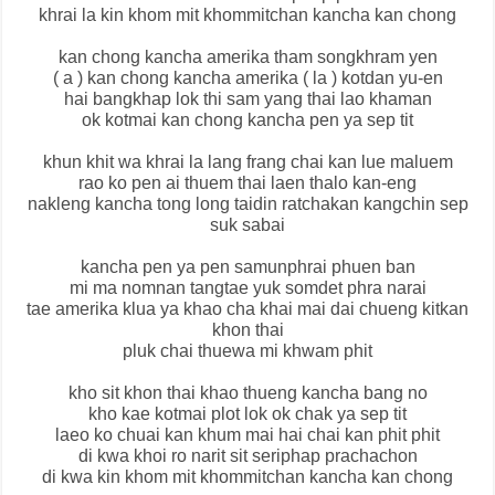
khrai la kin khom mit khommitchan kancha kan chong
kan chong kancha amerika tham songkhram yen
( a ) kan chong kancha amerika ( la ) kotdan yu-en
hai bangkhap lok thi sam yang thai lao khaman
ok kotmai kan chong kancha pen ya sep tit
khun khit wa khrai la lang frang chai kan lue maluem
rao ko pen ai thuem thai laen thalo kan-eng
nakleng kancha tong long taidin ratchakan kangchin sep
suk sabai
kancha pen ya pen samunphrai phuen ban
mi ma nomnan tangtae yuk somdet phra narai
tae amerika klua ya khao cha khai mai dai chueng kitkan
khon thai
pluk chai thuewa mi khwam phit
kho sit khon thai khao thueng kancha bang no
kho kae kotmai plot lok ok chak ya sep tit
laeo ko chuai kan khum mai hai chai kan phit phit
di kwa khoi ro narit sit seriphap prachachon
di kwa kin khom mit khommitchan kancha kan chong