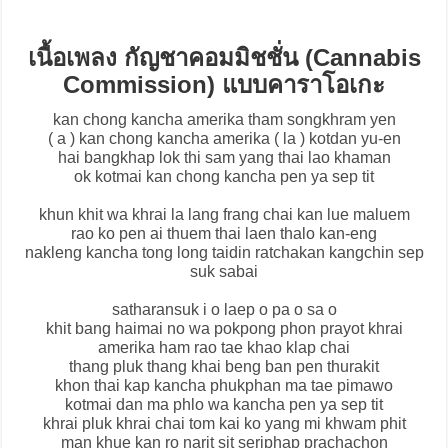
เนื้อเพลง กัญชาคอมมิชชั่น (Cannabis
Commission) แบบคาราโอเกะ
kan chong kancha amerika tham songkhram yen
( a ) kan chong kancha amerika ( la ) kotdan yu-en
hai bangkhap lok thi sam yang thai lao khaman
ok kotmai kan chong kancha pen ya sep tit
khun khit wa khrai la lang frang chai kan lue maluem
rao ko pen ai thuem thai laen thalo kan-eng
nakleng kancha tong long taidin ratchakan kangchin sep
suk sabai
satharansuk i o laep o pa o sa o
khit bang haimai no wa pokpong phon prayot khrai
amerika ham rao tae khao klap chai
thang pluk thang khai beng ban pen thurakit
khon thai kap kancha phukphan ma tae pimawo
kotmai dan ma phlo wa kancha pen ya sep tit
khrai pluk khrai chai tom kai ko yang mi khwam phit
man khue kan ro narit sit seriphap prachachon