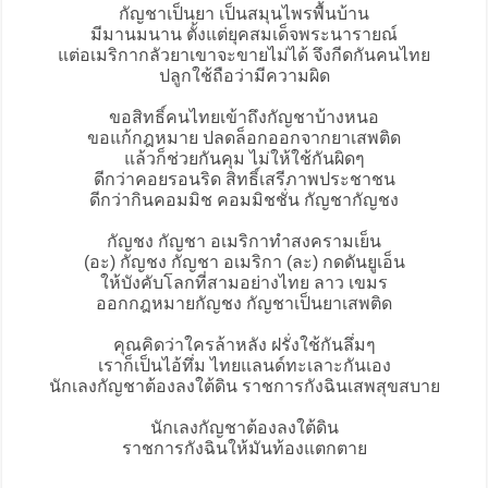
กัญชาเป็นยา เป็นสมุนไพรพื้นบ้าน
มีมานมนาน ตั้งแต่ยุคสมเด็จพระนารายณ์
แต่อเมริกากลัวยาเขาจะขายไม่ได้ จึงกีดกันคนไทย
ปลูกใช้ถือว่ามีความผิด
ขอสิทธิ์คนไทยเข้าถึงกัญชาบ้างหนอ
ขอแก้กฎหมาย ปลดล็อกออกจากยาเสพติด
แล้วก็ช่วยกันคุม ไม่ให้ใช้กันผิดๆ
ดีกว่าคอยรอนริด สิทธิ์เสรีภาพประชาชน
ดีกว่ากินคอมมิช คอมมิชชั่น กัญชากัญชง
กัญชง กัญชา อเมริกาทำสงครามเย็น
(อะ) กัญชง กัญชา อเมริกา (ละ) กดดันยูเอ็น
ให้บังคับโลกที่สามอย่างไทย ลาว เขมร
ออกกฎหมายกัญชง กัญชาเป็นยาเสพติด
คุณคิดว่าใครล้าหลัง ฝรั่งใช้กันลึ่มๆ
เราก็เป็นไอ้ทึ่ม ไทยแลนด์ทะเลาะกันเอง
นักเลงกัญชาต้องลงใต้ดิน ราชการกังฉินเสพสุขสบาย
นักเลงกัญชาต้องลงใต้ดิน
ราชการกังฉินให้มันท้องแตกตาย