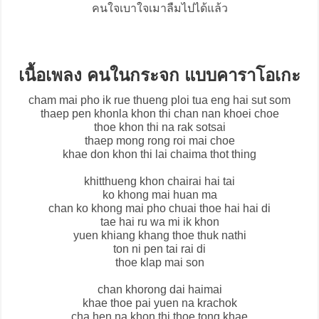
คนใจเบาใจเมาลืมไปได้แล้ว
เนื้อเพลง คนในกระจก แบบคาราโอเกะ
cham mai pho ik rue thueng ploi tua eng hai sut som
thaep pen khonla khon thi chan nan khoei choe
thoe khon thi na rak sotsai
thaep mong rong roi mai choe
khae don khon thi lai chaima thot thing
khitthueng khon chairai hai tai
ko khong mai huan ma
chan ko khong mai pho chuai thoe hai hai di
tae hai ru wa mi ik khon
yuen khiang khang thoe thuk nathi
ton ni pen tai rai di
thoe klap mai son
chan khorong dai haimai
khae thoe pai yuen na krachok
cha hen na khon thi thoe tong khae