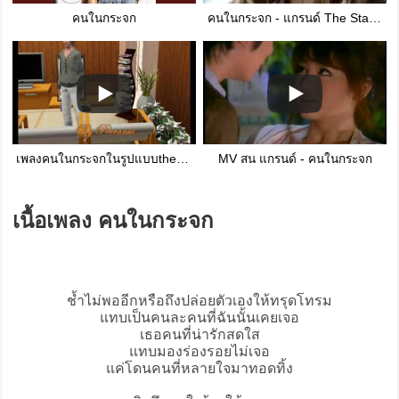
คนในกระจก
คนในกระจก - แกรนด์ The Star (MV)
เพลงคนในกระจกในรูปแบบthe sims3.wmv
MV สน แกรนด์ - คนในกระจก
เนื้อเพลง คนในกระจก
ช้ำไม่พออีกหรือถึงปล่อยตัวเองให้ทรุดโทรม
แทบเป็นคนละคนที่ฉันนั้นเคยเจอ
เธอคนที่น่ารักสดใส
แทบมองร่องรอยไม่เจอ
แค่โดนคนที่หลายใจมาทอดทิ้ง