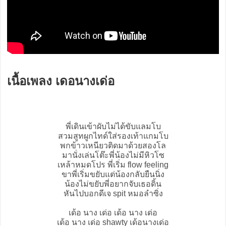
เนื้อเพลง เดอนางเด่อ
พี่เดินเข้าผับไม่ได้ขับแลมโบ
สวมสูทผูกไทด์ใส่รองเท้าแกมโบ
พกข้าวเหนียวติดมาด้วยสองโล
มานั่งเล่นโต๊ะพี่น้องไม่มีหิวโซ
เหล้าหมดโปร พี่เริ่ม flow feeling
ขาพี่เริ่มขยับแต่น้องกลับยืนนิ่ง
น้องไม่ขยับพี่อยากจับเธอดิ้น
หันไปบอกดีเจ spit หมอลำซิ่ง
เด้อ นาง เด่อ เด้อ นาง เด่อ
เด้อ นาง เด่อ shawty เด้อนางเด่อ