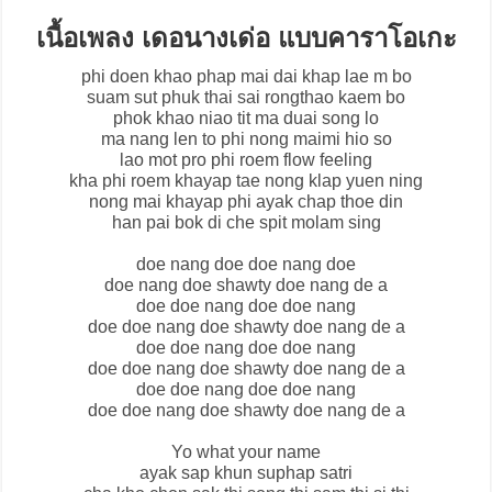
เนื้อเพลง เดอนางเด่อ แบบคาราโอเกะ
phi doen khao phap mai dai khap lae m bo
suam sut phuk thai sai rongthao kaem bo
phok khao niao tit ma duai song lo
ma nang len to phi nong maimi hio so
lao mot pro phi roem flow feeling
kha phi roem khayap tae nong klap yuen ning
nong mai khayap phi ayak chap thoe din
han pai bok di che spit molam sing
doe nang doe doe nang doe
doe nang doe shawty doe nang de a
doe doe nang doe doe nang
doe doe nang doe shawty doe nang de a
doe doe nang doe doe nang
doe doe nang doe shawty doe nang de a
doe doe nang doe doe nang
doe doe nang doe shawty doe nang de a
Yo what your name
ayak sap khun suphap satri