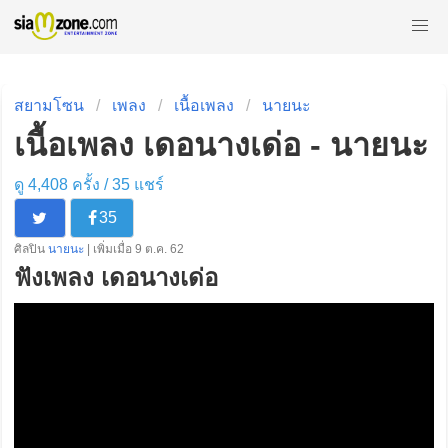
สยามโซน
เพลง
เนื้อเพลง
นายนะ
เนื้อเพลง เดอนางเด่อ - นายนะ
ดู 4,408 ครั้ง /
35
แชร์
35
ศิลปิน
นายนะ
| เพิ่มเมื่อ 9 ต.ค. 62
ฟังเพลง เดอนางเด่อ