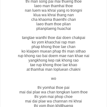
thi man song pai mai thueng thoe
laeo man thamhai thoe
nan luem wa khrai yang ro trongni
klua wa khrai thang nan
cha khaoma thaenthi chan
laeo tham thoe plian
plianplaeng huachai
tangtae wanthi thoe dai doen chakpai
ko yom khaochai rap man
phap khong thoe lae chan
ko klaipen muean phap thi man sithao
rup khong rao bai doem mae nan khae nai
yangkhong kep rak khong rao
tae rup khong thoe lae khao
at thamhai man lopluean chakni
wo
thi yomhai thoe pai
mai dai plae wa chan tongkan luem thoe
thi yom mai phop choe
mai dai plae wa channan mi khrai
thi yom thon khitthueng