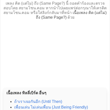
เพลง คิด (แต่ไม่) ถึง (Same Page?) นี้ ถอดคำร้องและตรวจ
สอบโดย สยามโซน.คอม หากนำไปเผยแพร่ต่อกรุณาให้เครดิต
สยามโซน.คอม หรือใส่ลิงก์กลับมาที่หน้า
เนื้อเพลง คิด (แต่ไม่)
ถึง (Same Page?)
ด้วย
เนื้อเพลง ทิลลี่เบิร์ด อื่นๆ
ถ้าเราเจอกันอีก (Until Then)
เพื่อนเล่น ไม่เล่นเพื่อน (Just Being Friendly)