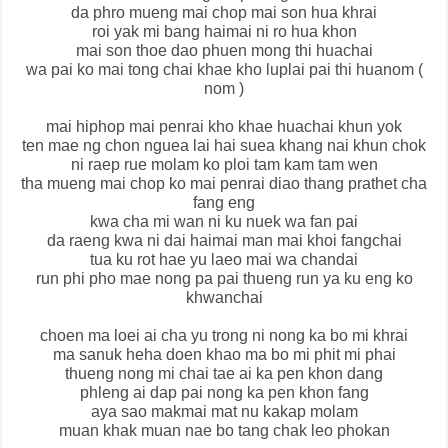
da phro mueng mai chop mai son hua khrai
roi yak mi bang haimai ni ro hua khon
mai son thoe dao phuen mong thi huachai
wa pai ko mai tong chai khae kho luplai pai thi huanom (
nom )
mai hiphop mai penrai kho khae huachai khun yok
ten mae ng chon nguea lai hai suea khang nai khun chok
ni raep rue molam ko ploi tam kam tam wen
tha mueng mai chop ko mai penrai diao thang prathet cha
fang eng
kwa cha mi wan ni ku nuek wa fan pai
da raeng kwa ni dai haimai man mai khoi fangchai
tua ku rot hae yu laeo mai wa chandai
run phi pho mae nong pa pai thueng run ya ku eng ko
khwanchai
choen ma loei ai cha yu trong ni nong ka bo mi khrai
ma sanuk heha doen khao ma bo mi phit mi phai
thueng nong mi chai tae ai ka pen khon dang
phleng ai dap pai nong ka pen khon fang
aya sao makmai mat nu kakap molam
muan khak muan nae bo tang chak leo phokan