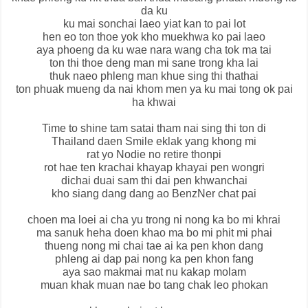
da ku
ku mai sonchai laeo yiat kan to pai lot
hen eo ton thoe yok kho muekhwa ko pai laeo
aya phoeng da ku wae nara wang cha tok ma tai
ton thi thoe deng man mi sane trong kha lai
thuk naeo phleng man khue sing thi thathai
ton phuak mueng da nai khom men ya ku mai tong ok pai
ha khwai
Time to shine tam satai tham nai sing thi ton di
Thailand daen Smile eklak yang khong mi
rat yo Nodie no retire thonpi
rot hae ten krachai khayap khayai pen wongri
dichai duai sam thi dai pen khwanchai
kho siang dang dang ao BenzNer chat pai
choen ma loei ai cha yu trong ni nong ka bo mi khrai
ma sanuk heha doen khao ma bo mi phit mi phai
thueng nong mi chai tae ai ka pen khon dang
phleng ai dap pai nong ka pen khon fang
aya sao makmai mat nu kakap molam
muan khak muan nae bo tang chak leo phokan