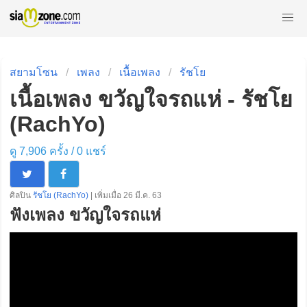
สยามโซน
เพลง
เนื้อเพลง
รัชโย
เนื้อเพลง ขวัญใจรถแห่ - รัชโย
(RachYo)
ดู 7,906 ครั้ง /
0
แชร์
ศิลปิน
รัชโย (RachYo)
| เพิ่มเมื่อ 26 มี.ค. 63
ฟังเพลง ขวัญใจรถแห่