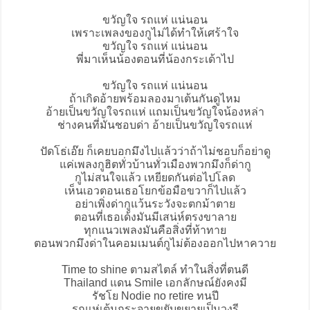
ขวัญใจ รถแห่ แน่นอน
เพราะเพลงของกูไม่ได้ทำให้เศร้าใจ
ขวัญใจ รถแห่ แน่นอน
พี่มาเห็นน้องตอนที่น้องกระเด้าไป
ขวัญใจ รถแห่ แน่นอน
ถ้าเกิดอ้ายพร้อมลองมาเต้นกันดูไหม
อ้ายเป็นขวัญใจรถแห่ แถมเป็นขวัญใจน้องหล่า
ช่างคนที่มันชอบด่า อ้ายเป็นขวัญใจรถแห่
ปัดโธ่เอ๊ย ก็เคยบอกมึงไปแล้วว่าถ้าไม่ชอบก็อย่าดู
แค่เพลงกูฮิตทั่วบ้านทั่วเมืองพวกมึงก็ด่ากู
กูไม่สนใจแล้ว เหยียดกันต่อไปโลด
เห็นเอวตอนเธอโยกข้อมือขวาก็ไปแล้ว
อย่าเพิ่งด่ากูแว้นระวังจะตกม้าตาย
ตอนที่เธอเด้งมันมีเสน่ห์ตรงขาลาย
ทุกแนวเพลงมันคือสิ่งที่ท้าทาย
ตอนพวกมึงด่าในคอมเมนต์กูไม่ต้องออกไปหาควาย
Time to shine ตามสไตล์ ทำในสิ่งที่ตนดี
Thailand แดน Smile เอกลักษณ์ยังคงมี
รัชโย Nodie no retire ทนปี
รถแห่เต้นกระจายขยับขยายเป็นวงรี