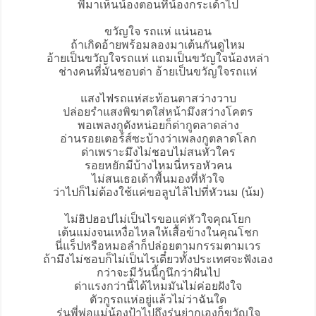
พี่มาเห็นน้องตอนที่น้องกระเด้าไป
ขวัญใจ รถแห่ แน่นอน
ถ้าเกิดอ้ายพร้อมลองมาเต้นกันดูไหม
อ้ายเป็นขวัญใจรถแห่ แถมเป็นขวัญใจน้องหล่า
ช่างคนที่มันชอบด่า อ้ายเป็นขวัญใจรถแห่
แสงไฟรถแห่สะท้อนตาสว่างวาบ
ปล่อยรำแสงพิฆาตใส่หน้ามึงสว่างโคตร
พอเพลงกูดังหน่อยก็ด่ากูตลาดล่าง
อ่านรอยเตอร์ส์ซะบ้างว่าเพลงกูตลาดโลก
ด่าเพราะมึงไม่ชอบไม่สนหัวใคร
รอยหยักมีบ้างไหมนี่หรอหัวคน
ไม่สนเธอเด้าพื้นมองที่หัวใจ
ว่าไปก็ไม่ต้องใช้แค่ขอลูบไล้ไปที่หัวนม (น้ม)
ไม่ฮิปฮอปไม่เป็นไรขอแค่หัวใจคุณโยก
เต้นแม่งจนเหงื่อไหลให้เสื้อข้างในคุณโชก
นี่แร็ปหรือหมอลำก็ปล่อยตามกรรมตามเวร
ถ้ามึงไม่ชอบก็ไม่เป็นไรเดี๋ยวทั้งประเทศจะฟังเอง
กว่าจะมีวันนี้กูนึกว่าฝันไป
ด่าแรงกว่านี้ได้ไหมมันไม่ค่อยฝังใจ
ตัวกูรถแห่อยู่แล้วไม่ว่าฉันใด
รุ่นพี่พ่อแม่น้องป้าไปถึงรุ่นย่ากูเองก็ขวัญใจ