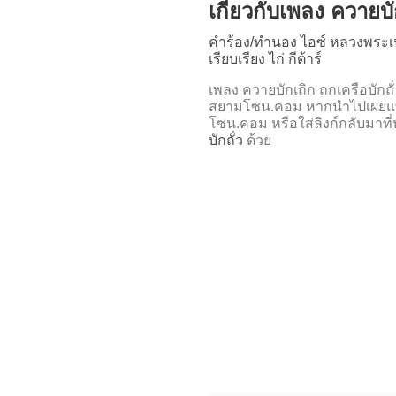
เกี่ยวกับเพลง ควายบั
คำร้อง/ทำนอง ไอซ์ หลวงพระ
เรียบเรียง ไก่ กีต้าร์
เพลง ควายบักเถิก ถกเครือบักถ
สยามโซน.คอม หากนำไปเผยแพร
โซน.คอม หรือใส่ลิงก์กลับมาที
บักถั่ว
ด้วย