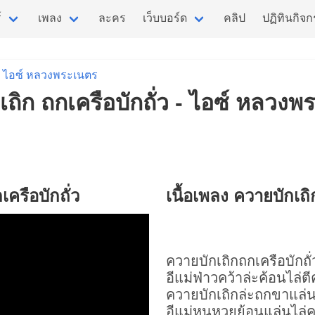
์
เพลง
ละคร
เว็บบอร์ด
คลิป
ปฏิทินกิจ
ไอซ์ หลวงพระเนตร
เถิก ถกเครือบักถั่ว - ไอซ์ หลวง
ครือบักถั่ว
เนื้อเพลง ควายบักเถิ
ควายบักเถิกถกเครือบักถั่
อีแม่ฟ่าวคว้าล่ะค้อนไล่ต
ควายบักเถิกล่ะถกขาแล่
อีแม่หนหวยย้อนแล่นไล่ค