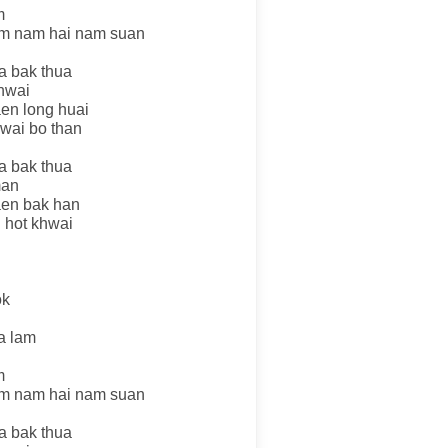
m
am nam hai nam suan
a bak thua
khwai
aen long huai
hwai bo than
a bak thua
man
aen bak han
 hot khwai
ok
a lam
m
am nam hai nam suan
a bak thua