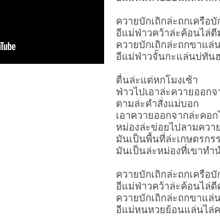
ควายบักเถิกล่ะถกเครือบัก
อีแม่ฟ่าวคว้าล่ะค้อนไล่ตี
ควายบักเถิกล่ะถกขาแล่น
อีแม่ฟ่าวจั้นกะแล่นบ่ท
ตื่นล่ะแต่หกโมงเซ้า
ฟ่าวไปเอาล่ะควายออก
ตามล่ะคำสั่งแม่บอก
เอาควายออกจากล่ะคอ
หม่องล่ะข่อยไปลามควา
มันเป็นพื้นที่ล่ะเกษตรกร
มันเป็นล่ะหม่องที่เขา
ควายบักเถิกล่ะถกเครือบัก
อีแม่ฟ่าวคว้าล่ะค้อนไล่ต
ควายบักเถิกล่ะถกขาแล่
อีแม่หนหวยย้อนแล่นไล่ค