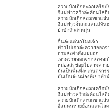
ควายบักเถิกล่ะถกเครือบัก
อีแม่ฟ่าวคว้าล่ะค้อนไล่ตี
ควายบักเถิกล่ะถกขาแล่น
อีแม่ฟ่าวจั้นกะแล่นบ่ท
ป่าบักถั่วล่ะหมุ่น
ตื่นล่ะแต่หกโมงเซ้า
ฟ่าวไปเอาล่ะควายออก
ตามล่ะคำสั่งแม่บอก
เอาควายออกจากล่ะคอ
หม่องล่ะข่อยไปลามควา
มันเป็นพื้นที่ล่ะเกษตรกร
มันเป็นล่ะหม่องที่เขา
ควายบักเถิกล่ะถกเครือบัก
อีแม่ฟ่าวคว้าล่ะค้อนไล่ต
ควายบักเถิกล่ะถกขาแล่
อีแม่หนหวยย้อนแล่นไล่ค