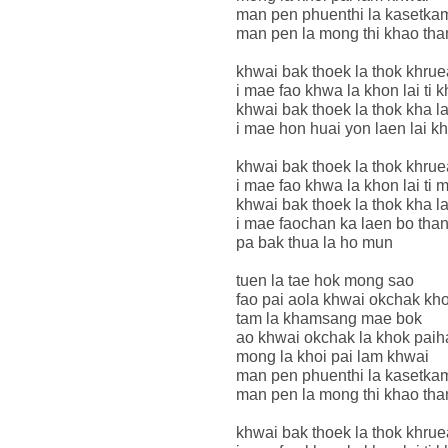
man pen phuenthi la kasetka
man pen la mong thi khao th
khwai bak thoek la thok khrue
i mae fao khwa la khon lai ti 
khwai bak thoek la thok kha l
i mae hon huai yon laen lai k
khwai bak thoek la thok khrue
i mae fao khwa la khon lai ti 
khwai bak thoek la thok kha l
i mae faochan ka laen bo than
pa bak thua la ho mun
tuen la tae hok mong sao
fao pai aola khwai okchak kh
tam la khamsang mae bok
ao khwai okchak la khok paih
mong la khoi pai lam khwai
man pen phuenthi la kasetka
man pen la mong thi khao th
khwai bak thoek la thok khrue