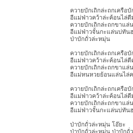
ควายบักเถิกล่ะถกเครือบัก
อีแม่ฟ่าวคว้าล่ะค้อนไล่ตี
ควายบักเถิกล่ะถกขาแล่น
อีแม่ฟ่าวจั้นกะแล่นบ่ท
ป่าบักถั่วล่ะหมุ่น
ควายบักเถิกล่ะถกเครือบัก
อีแม่ฟ่าวคว้าล่ะค้อนไล่ต
ควายบักเถิกล่ะถกขาแล่
อีแม่หนหวยย้อนแล่นไล่ค
ควายบักเถิกล่ะถกเครือบัก
อีแม่ฟ่าวคว้าล่ะค้อนไล่ตี
ควายบักเถิกล่ะถกขาแล่น
อีแม่ฟ่าวจั้นกะแล่นบ่ท
ป่าบักถั่วล่ะหมุ่น โอ๊ยะ
ป่าบักถั่วล่ะหมุ่น ป่าบักถั่