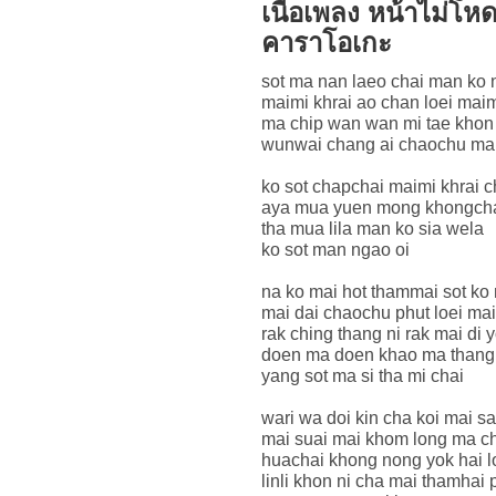
เนื้อเพลง หน้าไม่โห
คาราโอเกะ
sot ma nan laeo chai man ko
maimi khrai ao chan loei mai
ma chip wan wan mi tae kho
wunwai chang ai chaochu ma 
ko sot chapchai maimi khrai 
aya mua yuen mong khongcha
tha mua lila man ko sia wela
ko sot man ngao oi
na ko mai hot thammai sot ko
mai dai chaochu phut loei ma
rak ching thang ni rak mai di y
doen ma doen khao ma thang
yang sot ma si tha mi chai
wari wa doi kin cha koi mai s
mai suai mai khom long ma c
huachai khong nong yok hai loei
linli khon ni cha mai thamhai 