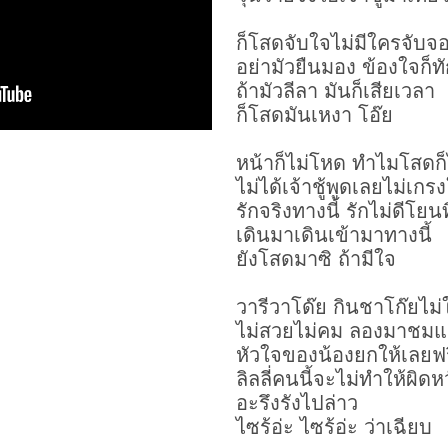
ก็โสดจับใจไม่มีใครจับจ
อย่ามัวยืนมอง ข้องใจก็ท
ถ้ามัวลีลา มันก็เสียเวลา
ก็โสดมันเหงา โอ๊ย
หน้าก็ไม่โหด ทำไมโสดก็ไม
ไม่ได้เจ้าชู้พูดเลยไม่เกร
รักจริงทางนี้ รักไม่ดีโยนท
เดินมาเดินเข้ามาทางนี้
ยังโสดมาซิ ถ้ามีใจ
วารีวาโด๊ย กินชาโก๊ยไม่
ไม่สวยไม่คม ลองมาชมแล
หัวใจของน้องยกให้เลยฟ
ลิลลี่คนนี้จะไม่ทำให้ผิดห
อะรึงรังไปล่าว
ไซร้อ่ะ ไซร้อ่ะ ว่าเฉียบ