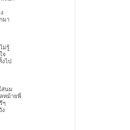
อง
ักมา
่รู้
งใจ
ิ้งไป
ใส่นม
หม้ายพี่
รีๆ
วัง