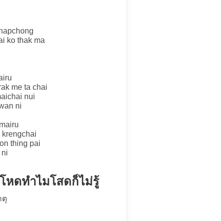
chapchong
i ko thak ma
airu
rak me ta chai
aichai nui
wan ni
 mairu
i krengchai
on thing pai
 ni
่โหดทำไมโสดก็ไม่รู้
ตุ