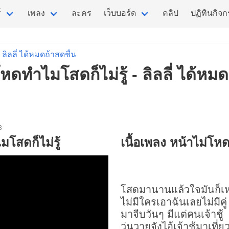
์
เพลง
ละคร
เว็บบอร์ด
คลิป
ปฏิทินกิจ
ลิลลี่ ได้หมดถ้าสดชื่น
หดทำไมโสดก็ไม่รู้ - ลิลลี่ ได้หมด
3
โสดก็ไม่รู้
เนื้อเพลง หน้าไม่โหด
โสดมานานแล้วใจมันก็เ
ไม่มีใครเอาฉันเลยไม่มีคู่
มาจีบวันๆ มีแต่คนเจ้าชู้
วุ่นวายจังไอ้เจ้าชู้มาเที