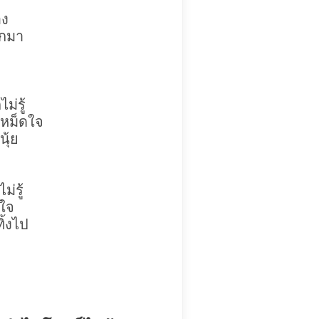
อง
ักมา
ม่รู้
ักเหม็ดใจ
นุ้ย
่รู้
งใจ
ิ้งไป