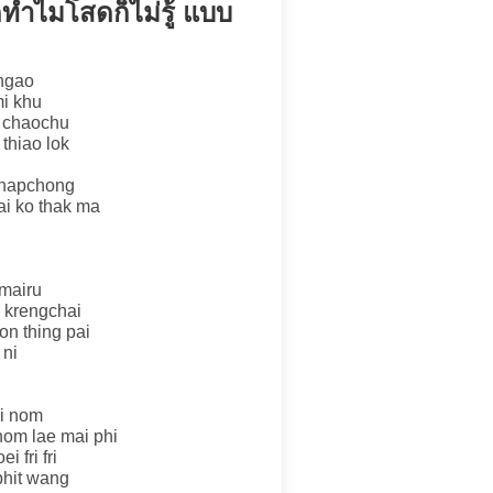
ดทำไมโสดก็ไม่รู้ แบบ
 ngao
mi khu
n chaochu
thiao lok
chapchong
i ko thak ma
 mairu
i krengchai
on thing pai
 ni
ai nom
hom lae mai phi
 fri fri
phit wang