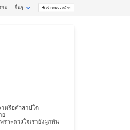
กรรม
อื่นๆ
เข้าระบบ / สมัคร
าจาหรือคำสาปใด
าย
เพราะดวงใจเรายังผูกพัน