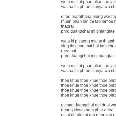
wela mai at phan plian lae y
wacha thi phram sanya wa cha
o rao prarathana pleng wach
muen phan lan thi fao lamoe
thaorai
phro duangchai mi phiangtae 
wela ki pisaeng mai at thia
sing thi chan mai hai kap khr
rueaipai
phro duangchai mi phiangtae 
wela mai at phan plian lae y
wacha thi phram sanya wa cha
thoe khue thoe khue thoe phr
thoe khue thoe khue thoe phr
thoe khue thoe khue thoe phr
thoe khue thoe khue thoe phr
o chao duangchai oei duai w
duang khwaknam phai-antrai
mi at phrak hai rao phopkan 