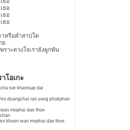
ะเธอ
ะเธอ
ะเธอ
ะเธอ
าจาหรือคำสาปใด
าย
เพราะดวงใจเรายังผูกพัน
าราโอเกะ
acha rue khamsap dai
phro duangchai rao yang phukphan
khwan mophai dae thoe
gchan
n roi khuen wan mophai dae thoe