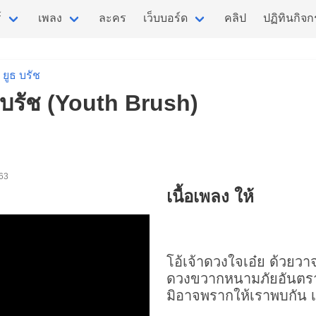
์
เพลง
ละคร
เว็บบอร์ด
คลิป
ปฏิทินกิจ
ยูธ บรัช
ูธ บรัช (Youth Brush)
 63
เนื้อเพลง ให้
โอ้เจ้าดวงใจเอ๋ย ด้วยว
ดวงขวากหนามภัยอันตร
มิอาจพราก
ให้
เราพบกัน 