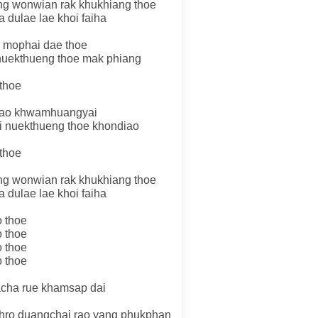
ang wonwian rak khukhiang thoe
 dulae lae khoi faiha
a mophai dae thoe
 nuekthueng thoe mak phiang
thoe
pthao khwamhuangyai
ai nuekthueng thoe khondiao
thoe
ang wonwian rak khukhiang thoe
 dulae lae khoi faiha
o thoe
o thoe
o thoe
o thoe
acha rue khamsap dai
phro duangchai rao yang phukphan