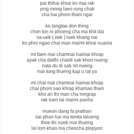
pai thihai khrai ko mai rak
ying mong laeo rong chak
cha hai phom tham ngai
ko tangtae don thing
chon ton ni phoeng cha ma khit dai
sa-uek ( oek ) luek khang nai
ko phro ngao chai man maimi khrai nuania
mi faen mai chamnai haimai khrap
ayak cha daithi chaidi sak khon nueng
nata du di sak nit nueng
mai tong thueng kap u rat ya
mi chai mai chamnai haimai khrap
chai phom sao khrap khamao tham
kho an thi man cha rongrap
rak luen lai maimi panha
muean dang fa prathan
sai phan hai ma temta talueng
thoe thi nuek mai thueng
loi lom khao ma chencha plopyon