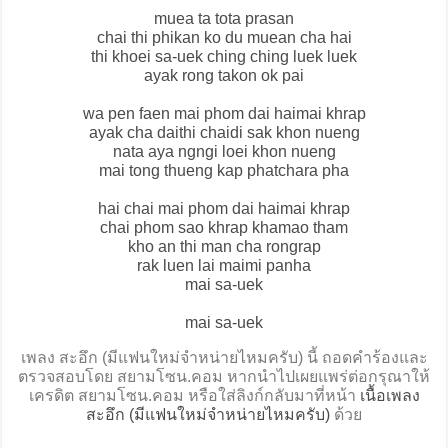
muea ta tota prasan
chai thi phikan ko du muean cha hai
thi khoei sa-uek ching ching luek luek
ayak rong takon ok pai
wa pen faen mai phom dai haimai khrap
ayak cha daithi chaidi sak khon nueng
nata aya ngngi loei khon nueng
mai tong thueng kap phatchara pha
hai chai mai phom dai haimai khrap
chai phom sao khrap khamao tham
kho an thi man cha rongrap
rak luen lai maimi panha
mai sa-uek
mai sa-uek
เพลง สะอึก (มีแฟนใหม่จำหน่ายไหมครับ) นี้ ถอดคำร้องและ
ตรวจสอบโดย สยามโซน.คอม หากนำไปเผยแพร่ต่อกรุณาให้
เครดิต สยามโซน.คอม หรือใส่ลิงก์กลับมาที่หน้า
เนื้อเพลง
สะอึก (มีแฟนใหม่จำหน่ายไหมครับ)
ด้วย