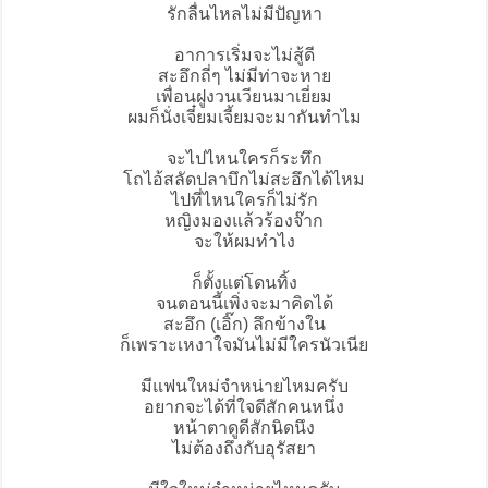
รักลื่นไหลไม่มีปัญหา
อาการเริ่มจะไม่สู้ดี
สะอึกถี่ๆ ไม่มีท่าจะหาย
เพื่อนฝูงวนเวียนมาเยี่ยม
ผมก็นั่งเจี๋ยมเจี้ยมจะมากันทำไม
จะไปไหนใครก็ระทึก
โถไอ้สลัดปลาบึกไม่สะอึกได้ไหม
ไปที่ไหนใครก็ไม่รัก
หญิงมองแล้วร้องจ๊าก
จะให้ผมทำไง
ก็ตั้งแต่โดนทิ้ง
จนตอนนี้เพิ่งจะมาคิดได้
สะอึก (เอิ๊ก) ลึกข้างใน
ก็เพราะเหงาใจมันไม่มีใครนัวเนีย
มีแฟนใหม่จำหน่ายไหมครับ
อยากจะได้ที่ใจดีสักคนหนึ่ง
หน้าตาดูดีสักนิดนึง
ไม่ต้องถึงกับอุรัสยา