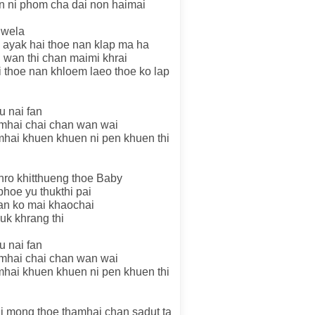
n ni phom cha dai non haimai
 wela
o ayak hai thoe nan klap ma ha
 wan thi chan maimi khrai
 thoe nan khloem laeo thoe ko lap
u nai fan
amhai chai chan wan wai
hai khuen khuen ni pen khuen thi
hro khitthueng thoe Baby
hoe yu thukthi pai
an ko mai khaochai
uk khrang thi
u nai fan
amhai chai chan wan wai
hai khuen khuen ni pen khuen thi
ai mong thoe thamhai chan sadut ta