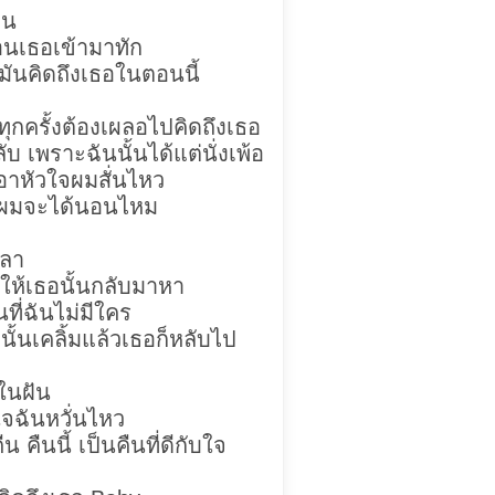
อน
อนเธอเข้ามาทัก
่มันคิดถึงเธอในตอนนี้
ุกครั้งต้องเผลอไปคิดถึงเธอ
บ เพราะฉันนั้นได้แต่นั่งเพ้อ
เอาหัวใจผมสั่นไหว
นนี้ผมจะได้นอนไหม
วลา
กให้เธอนั้นกลับมาหา
ี่ฉันไม่มีใคร
นั้นเคลิ้มแล้วเธอก็หลับไป
่ในฝัน
ใจฉันหวั่นไหว
น คืนนี้ เป็นคืนที่ดีกับใจ