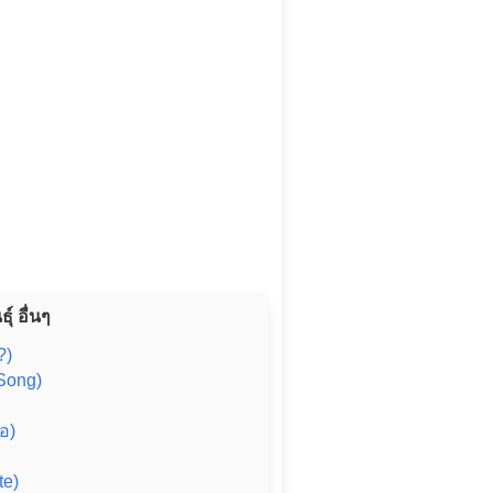
ุ์ อื่นๆ
?)
 Song)
อ)
te)