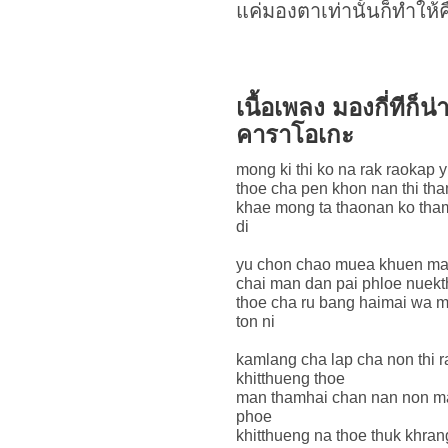
แค่มองตาเท่านั้นก็ทำให้คืน
เนื้อเพลง มองกี่ทีก็
คาราโอเกะ
mong ki thi ko na rak raokap y
thoe cha pen khon nan thi th
khae mong ta thaonan ko tham
di
yu chon chao muea khuen mai
chai man dan pai phloe nuekt
thoe cha ru bang haimai wa mi
ton ni
kamlang cha lap cha non thi r
khitthueng thoe
man thamhai chan nan non ma
phoe
khitthueng na thoe thuk khra