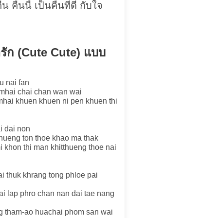
 คืนนี้ เป็นคืนที่ดี กับใจ
น่ารัก (Cute Cute) แบบ
u nai fan
amhai chai chan wan wai
hai khuen khuen ni pen khuen thi
 dai non
hueng ton thoe khao ma thak
 khon thi man khitthueng thoe nai
ai thuk khrang tong phloe pai
i lap phro chan nan dai tae nang
ng tham-ao huachai phom san wai