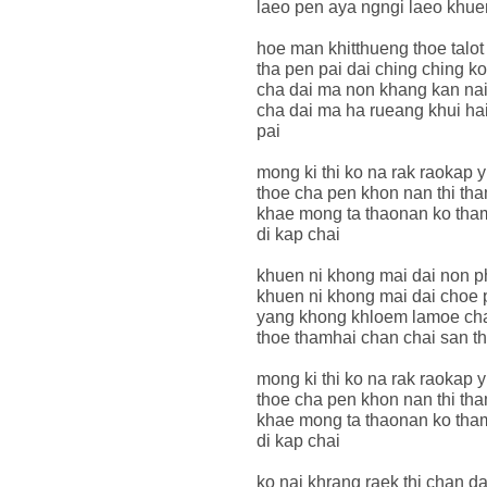
laeo pen aya ngngi laeo khue
hoe man khitthueng thoe talot
tha pen pai dai ching ching k
cha dai ma non khang kan nai
cha dai ma ha rueang khui hai
pai
mong ki thi ko na rak raokap y
thoe cha pen khon nan thi th
khae mong ta thaonan ko tham
di kap chai
khuen ni khong mai dai non p
khuen ni khong mai dai choe p
yang khong khloem lamoe ch
thoe thamhai chan chai san th
mong ki thi ko na rak raokap y
thoe cha pen khon nan thi th
khae mong ta thaonan ko tham
di kap chai
ko nai khrang raek thi chan d