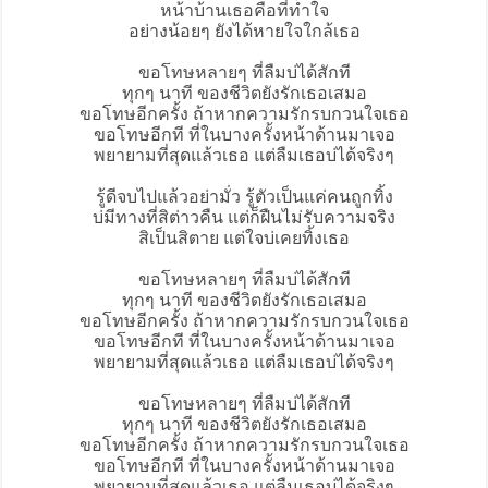
หน้าบ้านเธอคือที่ทำใจ
อย่างน้อยๆ ยังได้หายใจใกล้เธอ
ขอโทษหลายๆ ที่ลืมบ่ได้สักที
ทุกๆ นาที ของชีวิตยังรักเธอเสมอ
ขอโทษอีกครั้ง ถ้าหากความรักรบกวนใจเธอ
ขอโทษอีกที ที่ในบางครั้งหน้าด้านมาเจอ
พยายามที่สุดแล้วเธอ แต่ลืมเธอบ่ได้จริงๆ
รู้ดีจบไปแล้วอย่ามั่ว รู้ตัวเป็นแค่คนถูกทิ้ง
บ่มีทางที่สิต่าวคืน แต่ก็ฝืนไม่รับความจริง
สิเป็นสิตาย แต่ใจบ่เคยทิ้งเธอ
ขอโทษหลายๆ ที่ลืมบ่ได้สักที
ทุกๆ นาที ของชีวิตยังรักเธอเสมอ
ขอโทษอีกครั้ง ถ้าหากความรักรบกวนใจเธอ
ขอโทษอีกที ที่ในบางครั้งหน้าด้านมาเจอ
พยายามที่สุดแล้วเธอ แต่ลืมเธอบ่ได้จริงๆ
ขอโทษหลายๆ ที่ลืมบ่ได้สักที
ทุกๆ นาที ของชีวิตยังรักเธอเสมอ
ขอโทษอีกครั้ง ถ้าหากความรักรบกวนใจเธอ
ขอโทษอีกที ที่ในบางครั้งหน้าด้านมาเจอ
พยายามที่สุดแล้วเธอ แต่ลืมเธอบ่ได้จริงๆ