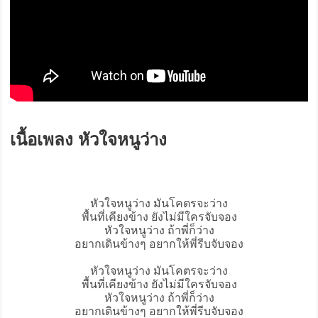
เนื้อเพลง หัวใจหนูว่าง
หัวใจหนูว่าง
มันโคตรจะว่าง
พื้นที่เคียงข้าง ยังไม่มีใครจับจอง
หัวใจหนูว่าง ถ้าพี่ก็ว่าง
อยากเดินข้างๆ อยากให้พี่รีบจับจอง
หัวใจหนูว่าง มันโคตรจะว่าง
พื้นที่เคียงข้าง ยังไม่มีใครจับจอง
หัวใจหนูว่าง ถ้าพี่ก็ว่าง
อยากเดินข้างๆ อยากให้พี่รีบจับจอง