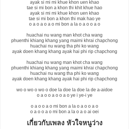
ayak si mi mi khue khon uen khao
tae si mi bon a khon thi khit khue hao
ayak si mi mi khue khon uen khao
tae si mi bon a khon thi mak hao ye
o a o a o a o mi bon a la o a o o a o
huachai nu wang man khot cha wang
phuenthi khiang khang yang maimi khrai chapchong
huachai nu wang tha phi ko wang
ayak doen khang khang ayak hai phi rip chapchong
huachai nu wang man khot cha wang
phuenthi khiang khang yang maimi khrai chapchong
huachai nu wang tha phi ko wang
ayak doen khang khang ayak hai phi rip chapchong
wo o wo o wo o doe la doe la doe la de a-aidoe
o a o o a o o a o ye i ye-i ye
o a o o a o mi bon a la o a o o a o
o a o o a o mi bon a la o a o ai oei
เกี่ยวกับเพลง หัวใจหนูว่าง