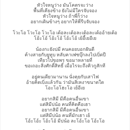
หัวใจหนูว่าง มันโคตรจะว่าง
พื้นที่เคียงข้าง ยังไม่มีใครจับจอง
หัวใจหนูว่าง ถ้าพี่ก็ว่าง
อยากเดินข้างๆ อยากให้พี่รีบจับจอง
โวะโอ โวะโอ โวะโอ เด้อละเด้อละเด้อละเด้ออ้ายเด้อ
โอ้ะโอ้ โอ้ะโอ้ โอ้ะโอ้ เย้อี้เยอีเย
น้องกะยังบ่มี คนคอยบอกฝันดี
ค้างสายกับยูทูบ หลับคาเฟซบุ๊กลงไปเบิ่ดปี
เทียวไปขอพร ขอมาหลายที่
ขอเถอะสิ่งศักดิ์สิทธิ์ เมื่อไรจะถึงคิวกูสักที
อยู่คนเดียวมานาน นั่งคุยกับเสาไฟ
อ้ายคิดเบิ่งแล้วกัน ว่ามันสิเหงาขนาดใด
โอะโอโฮะโอ เย้อีเย
อยากสิมี มีคือคนอื่นเขา
แต่สิมีบ่น้อ คนที่คิดคือเฮา
อยากสิมี มีคือคนอื่นเขา
แต่สิมีบ่น้อ คนที่มักเฮา เย้
โอ้ะโอ้ะ โอ้ะโอ้ มีบ่น้อ ละโอ้ะโอ โอ้ะโอ