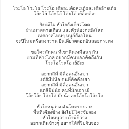
โวะโอ โวะโอ โวะโอ เด้อละเด้อละเด้อละเด้ออ้ายเด้อ
โอ้ะโอ้ โอ้ะโอ้ โอ้ะโอ้ เย้อี้เยอีเย
ยังบ่มีไผ หัวใจยังเดี่ยวโดด
ผ่านมาหลายเดือน และตัวน้องกะยังโสด
เทศกาลไหนๆ หนูก็ยังอโลน
จะปีใหม่หรือสงกราน ยืนเดี่ยวตลอดยันลอยกระทง
ขอใครสักคน ที่เขาคิดเหมือนๆ กัน
ยามที่ห่างไกล อยากมีคนบอกคิดถึงกัน
โวะโอโวะโอ เย้อีเย
อยากสิมี มีคือคนอื่นเขา
แต่สิมีบ่น้อ คนที่คิดคือเฮา
อยากสิมี มีคือคนอื่นเขา
แต่สิมีบ่น้อ คนที่มักเฮา เย้
โอ้ะโอ้ะ โอ้ะโอ้ มีบ่น้อ ละโอ้ะโอโอ้ะโอ
หัวใจหนูว่าง มันโคตรจะว่าง
พื้นที่เคียงข้าง ยังไม่มีใครจับจอง
หัวใจหนูว่าง ถ้าพี่ก็ว่าง
อยากเดินข้างๆ อยากให้พี่รีบจับจอง