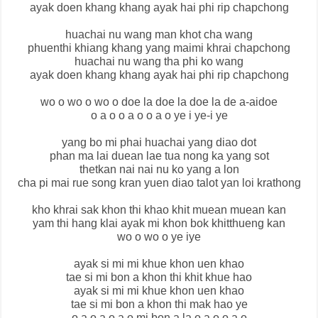
ayak doen khang khang ayak hai phi rip chapchong
huachai nu wang man khot cha wang
phuenthi khiang khang yang maimi khrai chapchong
huachai nu wang tha phi ko wang
ayak doen khang khang ayak hai phi rip chapchong
wo o wo o wo o doe la doe la doe la de a-aidoe
o a o o a o o a o ye i ye-i ye
yang bo mi phai huachai yang diao dot
phan ma lai duean lae tua nong ka yang sot
thetkan nai nai nu ko yang a lon
cha pi mai rue song kran yuen diao talot yan loi krathong
kho khrai sak khon thi khao khit muean muean kan
yam thi hang klai ayak mi khon bok khitthueng kan
wo o wo o ye iye
ayak si mi mi khue khon uen khao
tae si mi bon a khon thi khit khue hao
ayak si mi mi khue khon uen khao
tae si mi bon a khon thi mak hao ye
o a o a o a o mi bon a la o a o o a o