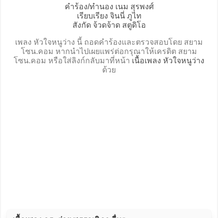
คำร้อง/ทำนอง เนม สุรพงศ์
เรียบเรียง จินนี่ ภูไท
สังกัด จ้วดจ้าด สตูดิโอ
เพลง หัวใจหนูว่าง นี้ ถอดคำร้องและตรวจสอบโดย สยาม
โซน.คอม หากนำไปเผยแพร่ต่อกรุณาให้เครดิต สยาม
โซน.คอม หรือใส่ลิงก์กลับมาที่หน้า
เนื้อเพลง หัวใจหนูว่าง
ด้วย