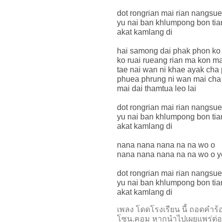
dot rongrian mai rian nangsue
yu nai ban khlumpong bon tia
akat kamlang di
hai samong dai phak phon ko
ko ruai rueang rian ma kon ma
tae nai wan ni khae ayak cha 
phuea phrung ni wan mai cha
mai dai thamtua leo lai
dot rongrian mai rian nangsue
yu nai ban khlumpong bon tia
akat kamlang di
nana nana nana na na wo o
nana nana nana na na wo o y
dot rongrian mai rian nangsue
yu nai ban khlumpong bon tia
akat kamlang di
เพลง โดดโรงเรียน นี้ ถอดคำ
โซน.คอม หากนำไปเผยแพร่ต่อ