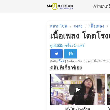
ภาพยนตร
สยามโซน
เพลง
เนื้อเพลง
เนื้อเพลง โดดโรงเร
ดู 8,635 ครั้ง /
5
แชร์
5
ศิลปิน
กิ๊ฟท์
| อัลบัม In My Room | เพิ่มเมื่อ 26 ก
คลิปที่เกี่ยวข้อง
MV โดดโรงเรียน