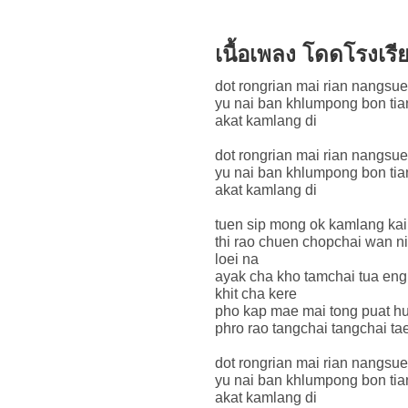
เนื้อเพลง โดดโรงเร
dot rongrian mai rian nangsue
yu nai ban khlumpong bon tia
akat kamlang di
dot rongrian mai rian nangsue
yu nai ban khlumpong bon tia
akat kamlang di
tuen sip mong ok kamlang kai
thi rao chuen chopchai wan ni
loei na
ayak cha kho tamchai tua eng
khit cha kere
pho kap mae mai tong puat hu
phro rao tangchai tangchai t
dot rongrian mai rian nangsue
yu nai ban khlumpong bon tia
akat kamlang di