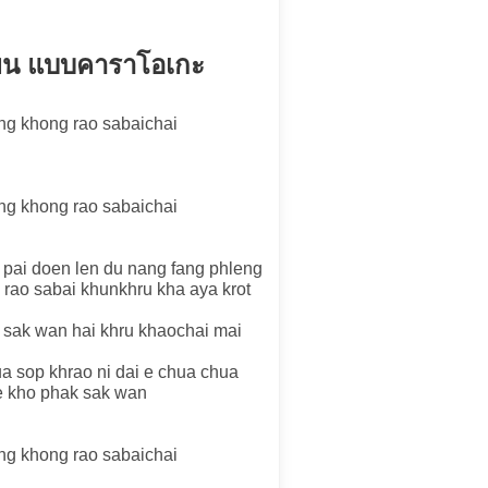
ียน แบบคาราโอเกะ
ng khong rao sabaichai
ng khong rao sabaichai
 pai doen len du nang fang phleng
 rao sabai khunkhru kha aya krot
 sak wan hai khru khaochai mai
a sop khrao ni dai e chua chua
ae kho phak sak wan
ng khong rao sabaichai