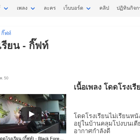
์
เพลง
ละคร
เว็บบอร์ด
คลิป
ปฏิทินกิจ
กิ๊ฟท์
ียน - กิ๊ฟท์
.พ. 50
เนื้อเพลง โดดโรงเรี
โดดโรงเรียน
ไม่เรียนหนั
อยู่ในบ้านคลุมโปงบนเต
อากาศกำลังดี
โดดโรงเรียน (กิ๊ฟท์) - Black Fores† (งาน JK Street Coverdance 2019 @ Siam Square One)