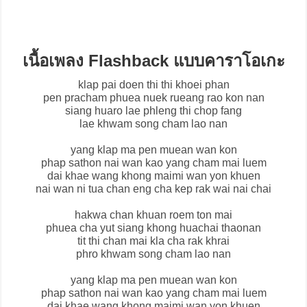
เนื้อเพลง Flashback แบบคาราโอเกะ
klap pai doen thi thi khoei phan
pen pracham phuea nuek rueang rao kon nan
siang huaro lae phleng thi chop fang
lae khwam song cham lao nan
yang klap ma pen muean wan kon
phap sathon nai wan kao yang cham mai luem
dai khae wang khong maimi wan yon khuen
nai wan ni tua chan eng cha kep rak wai nai chai
hakwa chan khuan roem ton mai
phuea cha yut siang khong huachai thaonan
tit thi chan mai kla cha rak khrai
phro khwam song cham lao nan
yang klap ma pen muean wan kon
phap sathon nai wan kao yang cham mai luem
dai khae wang khong maimi wan yon khuen