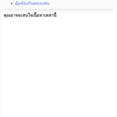
อุ้มท้องกินดองแฟน
คุณอาจจะสนใจเนื้อหาเหล่านี้