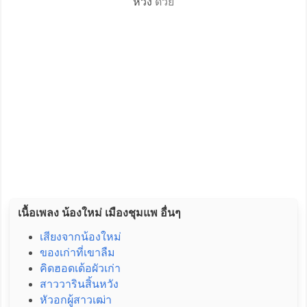
หวัง
ด้วย
เนื้อเพลง น้องใหม่ เมืองชุมแพ อื่นๆ
เสียงจากน้องใหม่
ของเก่าที่เขาลืม
คิดฮอดเด้อผัวเก่า
สาววารินสิ้นหวัง
หัวอกผู้สาวเฒ่า