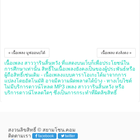
« เนื้อเพลง มูฟออนบ่ได้
เนื้อเพลง ต่งล้งตง »
เนื้อเพลง สาววารินสิ้นหวัง ที่แสดงบนเว็บก็เพื่อประโยชน์ใน
การศึกษาเท่านั้น สิทธิ์ในเนื้อเพลงยังคงเป็นของผู้ประพันธ์หรือ
ผู้ถือสิทธิ์เช่นเดิม - เนื้อเพลงแบบคาราโอเกะได้มาจากการ
แปลงโดยอัตโนมัติ อาจมีความผิดพลาดได้บ้าง - ทางเว็บไซต์
ไม่มีบริการดาวน์โหลด MP3 เพลง สาววารินสิ้นหวัง หรือ
บริการดาวน์โหลดใดๆ ซึ่งเป็นการกระทำที่ผิดลิขสิทธิ์
สงวนลิขสิทธิ์ © สยามโซน.คอม
ติดตามเรา
facebook
twitter