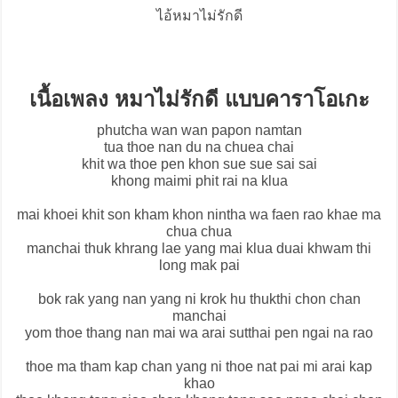
ไอ้หมาไม่รักดี
เนื้อเพลง หมาไม่รักดี แบบคาราโอเกะ
phutcha wan wan papon namtan
tua thoe nan du na chuea chai
khit wa thoe pen khon sue sue sai sai
khong maimi phit rai na klua
mai khoei khit son kham khon nintha wa faen rao khae ma
chua chua
manchai thuk khrang lae yang mai klua duai khwam thi
long mak pai
bok rak yang nan yang ni krok hu thukthi chon chan
manchai
yom thoe thang nan mai wa arai sutthai pen ngai na rao
thoe ma tham kap chan yang ni thoe nat pai mi arai kap
khao