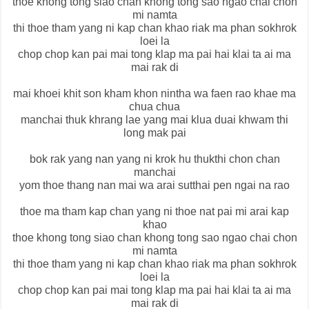
thoe khong tong siao chan khong tong sao ngao chai chon
mi namta
thi thoe tham yang ni kap chan khao riak ma phan sokhrok
loei la
chop chop kan pai mai tong klap ma pai hai klai ta ai ma
mai rak di
mai khoei khit son kham khon nintha wa faen rao khae ma
chua chua
manchai thuk khrang lae yang mai klua duai khwam thi
long mak pai
bok rak yang nan yang ni krok hu thukthi chon chan
manchai
yom thoe thang nan mai wa arai sutthai pen ngai na rao
thoe ma tham kap chan yang ni thoe nat pai mi arai kap
khao
thoe khong tong siao chan khong tong sao ngao chai chon
mi namta
thi thoe tham yang ni kap chan khao riak ma phan sokhrok
loei la
chop chop kan pai mai tong klap ma pai hai klai ta ai ma
mai rak di