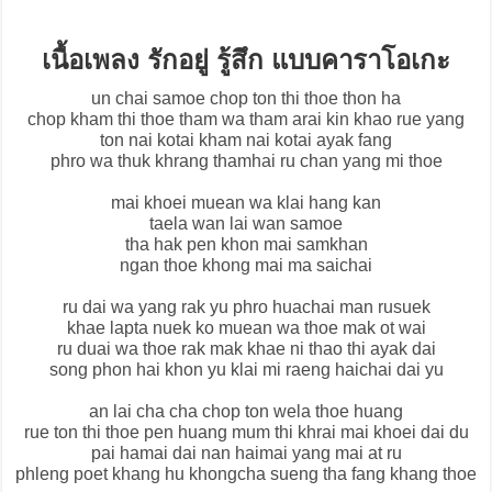
เนื้อเพลง รักอยู่ รู้สึก แบบคาราโอเกะ
un chai samoe chop ton thi thoe thon ha
chop kham thi thoe tham wa tham arai kin khao rue yang
ton nai kotai kham nai kotai ayak fang
phro wa thuk khrang thamhai ru chan yang mi thoe
mai khoei muean wa klai hang kan
taela wan lai wan samoe
tha hak pen khon mai samkhan
ngan thoe khong mai ma saichai
ru dai wa yang rak yu phro huachai man rusuek
khae lapta nuek ko muean wa thoe mak ot wai
ru duai wa thoe rak mak khae ni thao thi ayak dai
song phon hai khon yu klai mi raeng haichai dai yu
an lai cha cha chop ton wela thoe huang
rue ton thi thoe pen huang mum thi khrai mai khoei dai du
pai hamai dai nan haimai yang mai at ru
phleng poet khang hu khongcha sueng tha fang khang thoe