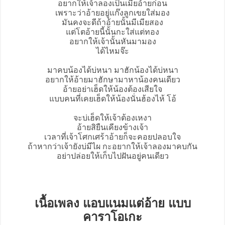
อยากให้เจ้าลองเป็นเมียอ้ายก่อน
เพราะว่าอ้ายอยู่แก๊งลูกเขยใส่มอง
มันคงจะดีถ้าอ้ายนั้นมีเมียสอง
แต่โตอ้ายนี้นั้นกะใส่แต่ทอง
อยากให้เจ้านั้นหันมามอง
ได้ไหมจ๊ะ
มาคบน้องได้บ่หนา มาฮักน้องได้บ่หนา
อยากให้อ้ายมาฮักษามาหาน้องคนเดียว
อ้ายอย่าเฮ็ดให้น้องต้องเสียใจ
แบบคนที่เคยเฮ็ดให้น้องนั่นฮ้องไห้ โอ้
จะบ่เฮ็ดให้เจ้าต้องเหงา
อ้ายสิยืนเคียงข้างเจ้า
เวลาที่เจ้าโศกเศร้าอ้ายก็จะคอยปลอบใจ
ถ้าหากว่าเจ้ายังบ่มีไผ กะอยากให้เจ้าลองมาคบกัน
อย่าปล่อยให้เก็บไปฝันอยู่คนเดียว
เนื้อเพลง แอบแนมแต่อ้าย แบบ
คาราโอเกะ