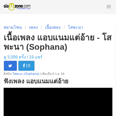
สยามโซน
เพลง
เนื้อเพลง
โสพะนา
เนื้อเพลง แอบแนมแต่อ้าย - โส
พะนา (Sophana)
ดู 3,599 ครั้ง /
19
แชร์
19
ศิลปิน
โสพะนา (Sophana)
| เพิ่มเมื่อ 8 ก.ย. 64
ฟังเพลง แอบแนมแต่อ้าย