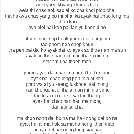
ai si yuen khiang khang chao
wela thi chao sok sao ai ko cha khoi plop chai
tha hakwa chao yang bo mi phai ka ayak hai chao long ma
khop kan
aya ploi hai kep pai fan yu khon diao
phom mai chop buak phom mai chop lop
tae phom nan chop khun
tha pen pai dai ko ayak dai ko ayak ao thoe nan ma sun
ayak ao thoe nan ma mon thaen mu na
hey amu na thaen mon
phom ayak dai chao ma pen khu kon non
ayak hai chao long pen mia ai kon
phro wa ai yu kaeng lukkhoei sai mong
man khongcha di tha ai nan mi mia song
tae to ai ni nan ka sai tae thong
ayak hai chao nan han ma mong
dai haimai cha
ma khop nong dai bo na ma hak nong dai bo na
ayak hai ai ma hak sa ma ha nong khon diao
ai aya het hai nong tong siachai