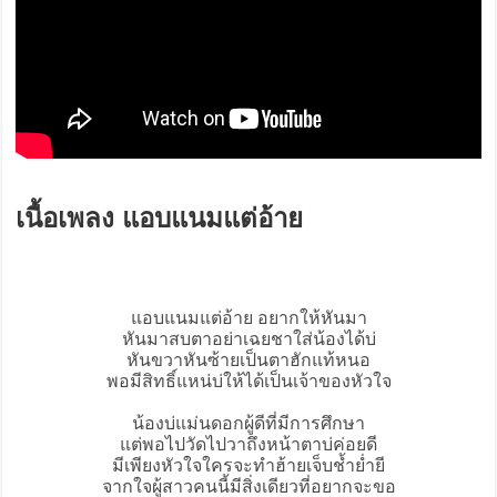
เนื้อเพลง แอบแนมแต่อ้าย
แอบแนมแต่อ้าย
อยากให้หันมา
หันมาสบตาอย่าเฉยชาใส่น้องได้บ่
หันขวาหันซ้ายเป็นตาฮักแท้หนอ
พอมีสิทธิ์แหน่บ่ให้ได้เป็นเจ้าของหัวใจ
น้องบ่แม่นดอกผู้ดีที่มีการศึกษา
แต่พอไปวัดไปวาถึงหน้าตาบ่ค่อยดี
มีเพียงหัวใจใครจะทำฮ้ายเจ็บช้ำย่ำยี
จากใจผู้สาวคนนี้มีสิ่งเดียวที่อยากจะขอ