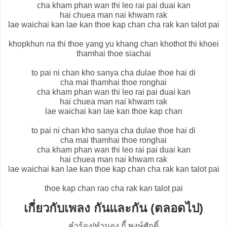
cha kham phan wan thi leo rai pai duai kan
hai chuea man nai khwam rak
lae waichai kan lae kan thoe kap chan cha rak kan talot pai
khopkhun na thi thoe yang yu khang chan khothot thi khoei
thamhai thoe siachai
to pai ni chan kho sanya cha dulae thoe hai di
cha mai thamhai thoe ronghai
cha kham phan wan thi leo rai pai duai kan
hai chuea man nai khwam rak
lae waichai kan lae kan thoe kap chan
to pai ni chan kho sanya cha dulae thoe hai di
cha mai thamhai thoe ronghai
cha kham phan wan thi leo rai pai duai kan
hai chuea man nai khwam rak
lae waichai kan lae kan thoe kap chan cha rak kan talot pai
thoe kap chan rao cha rak kan talot pai
เกี่ยวกับเพลง กันและกัน (ตลอดไป)
คำร้อง/ทำนอง กี้ พงษ์ศักดิ์