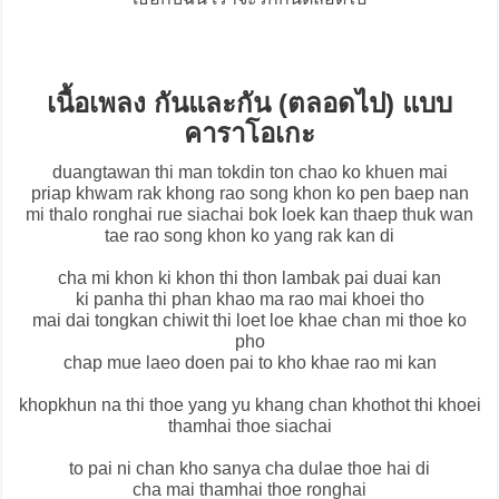
เนื้อเพลง กันและกัน (ตลอดไป) แบบ
คาราโอเกะ
duangtawan thi man tokdin ton chao ko khuen mai
priap khwam rak khong rao song khon ko pen baep nan
mi thalo ronghai rue siachai bok loek kan thaep thuk wan
tae rao song khon ko yang rak kan di
cha mi khon ki khon thi thon lambak pai duai kan
ki panha thi phan khao ma rao mai khoei tho
mai dai tongkan chiwit thi loet loe khae chan mi thoe ko
pho
chap mue laeo doen pai to kho khae rao mi kan
khopkhun na thi thoe yang yu khang chan khothot thi khoei
thamhai thoe siachai
to pai ni chan kho sanya cha dulae thoe hai di
cha mai thamhai thoe ronghai