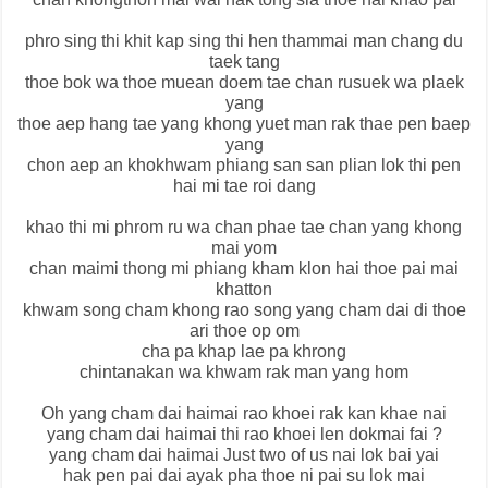
phro sing thi khit kap sing thi hen thammai man chang du
taek tang
thoe bok wa thoe muean doem tae chan rusuek wa plaek
yang
thoe aep hang tae yang khong yuet man rak thae pen baep
yang
chon aep an khokhwam phiang san san plian lok thi pen
hai mi tae roi dang
khao thi mi phrom ru wa chan phae tae chan yang khong
mai yom
chan maimi thong mi phiang kham klon hai thoe pai mai
khatton
khwam song cham khong rao song yang cham dai di thoe
ari thoe op om
cha pa khap lae pa khrong
chintanakan wa khwam rak man yang hom
Oh yang cham dai haimai rao khoei rak kan khae nai
yang cham dai haimai thi rao khoei len dokmai fai ?
yang cham dai haimai Just two of us nai lok bai yai
hak pen pai dai ayak pha thoe ni pai su lok mai