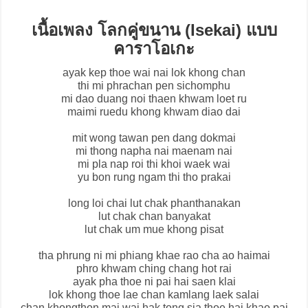
เนื้อเพลง โลกคู่ขนาน (Isekai) แบบ
คาราโอเกะ
ayak kep thoe wai nai lok khong chan
thi mi phrachan pen sichomphu
mi dao duang noi thaen khwam loet ru
maimi ruedu khong khwam diao dai
mit wong tawan pen dang dokmai
mi thong napha nai maenam nai
mi pla nap roi thi khoi waek wai
yu bon rung ngam thi tho prakai
long loi chai lut chak phanthanakan
lut chak chan banyakat
lut chak um mue khong pisat
tha phrung ni mi phiang khae rao cha ao haimai
phro khwam ching chang hot rai
ayak pha thoe ni pai hai saen klai
lok khong thoe lae chan kamlang laek salai
chan khongthon mai wai hak tong sia thoe hai khao pai