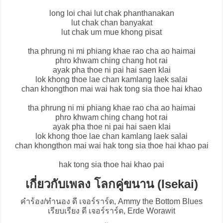
long loi chai lut chak phanthanakan
lut chak chan banyakat
lut chak um mue khong pisat
tha phrung ni mi phiang khae rao cha ao haimai
phro khwam ching chang hot rai
ayak pha thoe ni pai hai saen klai
lok khong thoe lae chan kamlang laek salai
chan khongthon mai wai hak tong sia thoe hai khao
tha phrung ni mi phiang khae rao cha ao haimai
phro khwam ching chang hot rai
ayak pha thoe ni pai hai saen klai
lok khong thoe lae chan kamlang laek salai
chan khongthon mai wai hak tong sia thoe hai khao pai
hak tong sia thoe hai khao pai
เกี่ยวกับเพลง โลกคู่ขนาน (Isekai)
คำร้อง/ทำนอง ดี เจอร์ราร์ด, Ammy the Bottom Blues
เรียบเรียง ดี เจอร์ราร์ด, Erde Worawit