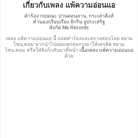
เกี่ยวกับเพลง แพ้ความอ่อนแอ
คำร้อง กฤษณะ ปานดอนลาน, กระเส่าคิงส์
ทำนอง/เรียบเรียง จักริน จูประเสริฐ
สังกัด Me Records
เพลง แพ้ความอ่อนแอ นี้ ถอดคำร้องและตรวจสอบโดย สยาม
โซน.คอม หากนำไปเผยแพร่ต่อกรุณาให้เครดิต สยาม
โซน.คอม หรือใส่ลิงก์กลับมาที่หน้า
เนื้อเพลง แพ้ความอ่อนแอ
ด้วย