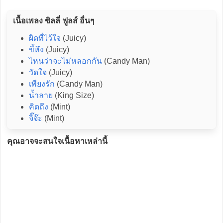
เนื้อเพลง ซิลลี่ ฟูลส์ อื่นๆ
ผิดที่ไว้ใจ
(Juicy)
ขี้หึง
(Juicy)
ไหนว่าจะไม่หลอกกัน
(Candy Man)
วัดใจ
(Juicy)
เพียงรัก
(Candy Man)
น้ำลาย
(King Size)
คิดถึง
(Mint)
จิ๊จ๊ะ
(Mint)
คุณอาจจะสนใจเนื้อหาเหล่านี้