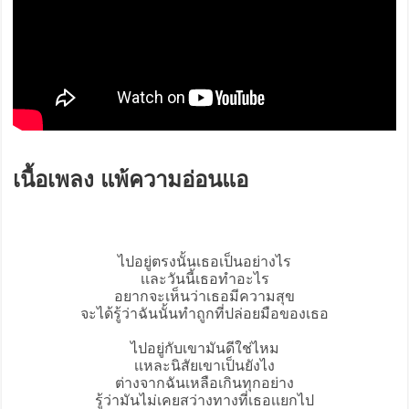
เนื้อเพลง แพ้ความอ่อนแอ
ไปอยู่ตรงนั้นเธอเป็นอย่างไร
เเละวันนี้เธอทำอะไร
อยากจะเห็นว่าเธอมีความสุข
จะได้รู้ว่าฉันนั้นทำถูกที่ปล่อยมือของเธอ
ไปอยู่กับเขามันดีใช่ไหม
เเหละนิสัยเขาเป็นยังไง
ต่างจากฉันเหลือเกินทุกอย่าง
รู้ว่ามันไม่เคยสว่างทางที่เธอเเยกไป