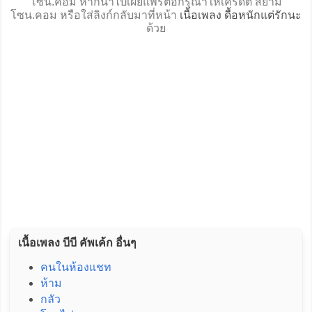
โซน.คอม หากนำไปเผยแพร่ต่อกรุณาให้เครดิต สยาม
โซน.คอม หรือใส่ลิงก์กลับมาที่หน้า
เนื้อเพลง ดื้อหนักแต่รักนะ
ด้วย
เนื้อเพลง บีบี คัพเค้ก อื่นๆ
คนในห้องแชท
ห้าม
กลัว