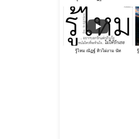
รู้ไหม ณัฏฐ์ ทิวไผ่งาม นัท