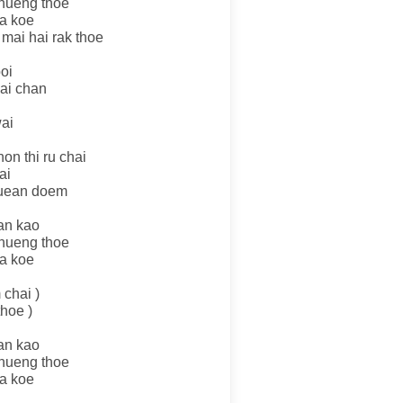
thueng thoe
ua koe
 mai hai rak thoe
oi
hai chan
ai
on thi ru chai
ai
muean doem
an kao
thueng thoe
ua koe
 chai )
thoe )
an kao
thueng thoe
ua koe