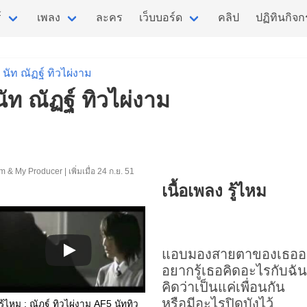
์
เพลง
ละคร
เว็บบอร์ด
คลิป
ปฏิทินกิจ
นัท ณัฏฐ์ ทิวไผ่งาม
 นัท ณัฏฐ์ ทิวไผ่งาม
 & My Producer | เพิ่มเมื่อ 24 ก.ย. 51
เนื้อเพลง รู้ไหม
แอบมองสายตาของเธออย
อยากรู้เธอคิดอะไรกับฉัน
คิดว่าเป็นแค่เพื่อนกัน
หรือมีอะไรปิดบังไว้
รู้ไหม : ณัฎฐ์ ทิวไผ่งาม AF5 นัททิว