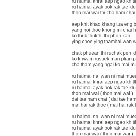
ru haimai khrai aep ngao khit
ru haimai ayak bok rak tae kl
thon mai wai thi cha ham chai
aep khit khao khang tua eng b
yang noi thoe khong mi chai 
ko thuk thukthi thi phop kan
ying choe ying thamhai wan w
chak phuean thi ruchak pen kh
ko khwam rusuek man plian p
cha tham yang ngai ko mai 
ru haimai nai wan ni mai mue
ru haimai khrai aep ngao khit
ru haimai ayak bok rak tae kl
thon mai wai ( thon mai wai )
dai tae ham chai ( dai tae ham
mai hai rak thoe ( mai hai rak 
ru haimai nai wan ni mai mue
ru haimai khrai aep ngao khit
ru haimai ayak bok rak tae kl
thon mai wai ( thon mai wai )