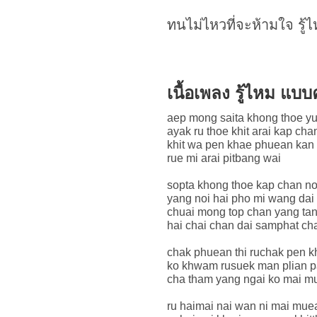
ทนไม่ไหวที่จะห้ามใจ รู้
เนื้อเพลง รู้ไหม แบ
aep mong saita khong thoe y
ayak ru thoe khit arai kap cha
khit wa pen khae phuean kan
rue mi arai pitbang wai
sopta khong thoe kap chan no
yang noi hai pho mi wang dai
chuai mong top chan yang ta
hai chai chan dai samphat cha
chak phuean thi ruchak pen kh
ko khwam rusuek man plian p
cha tham yang ngai ko mai 
ru haimai nai wan ni mai mue