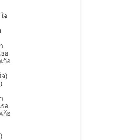
ู้ใจ
ม
่า
เธอ
เก้อ
ใจ)
)
่า
เธอ
เก้อ
)