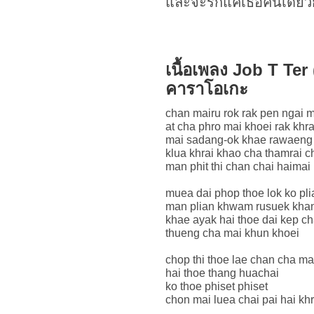
และจะรักแค่เธอคนเดียว
เนื้อเพลง Job T Ter 
คาราโอเกะ
chan mairu rok rak pen ngai m
at cha phro mai khoei rak khra
mai sadang-ok khae rawaeng
klua khrai khao cha thamrai c
man phit thi chan chai haimai
muea dai phop thoe lok ko pli
man plian khwam rusuek khan
khae ayak hai thoe dai kep ch
thueng cha mai khun khoei
chop thi thoe lae chan cha mai
hai thoe thang huachai
ko thoe phiset phiset
chon mai luea chai pai hai khr