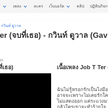
์
เพลง
ละคร
เว็บบอร์ด
คลิป
ปฏิทินกิจ
กวินท์ ดูวาล
er (จบที่เธอ) - กวินท์ ดูวาล (Ga
. 65
ี่เธอ)
เนื้อเพลง Job T Ter 
ฉันไม่รู้หรอกรักเป็นไงมีอ
อาจจะเพราะไม่เคยรักใ
ไม่แสดงออก แค่ระแวงม
กลัวใครเขาจะทำร้ายใจ 