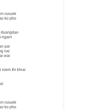
am rusuek
iao ko pho
o duangdao
i-ngam
an pai
g nai
ai wai
 roem thi khrai
ai
am rusuek
iao ko pho