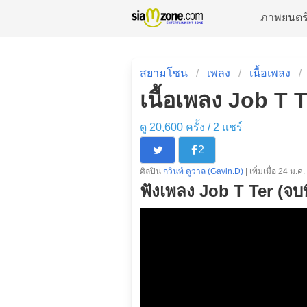
ภาพยนตร
สยามโซน
เพลง
เนื้อเพลง
เนื้อเพลง Job T T
ดู 20,600 ครั้ง /
2
แชร์
2
ศิลปิน
กวินท์ ดูวาล (Gavin.D)
| เพิ่มเมื่อ 24 ม.ค
ฟังเพลง Job T Ter (จบท