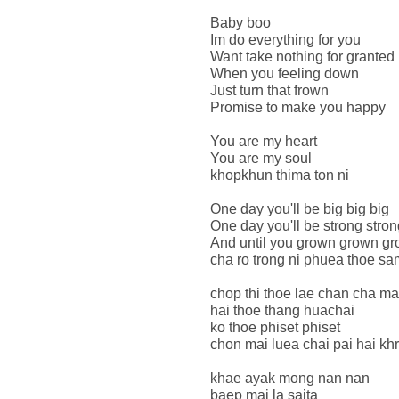
Baby boo
Im do everything for you
Want take nothing for granted
When you feeling down
Just turn that frown
Promise to make you happy
You are my heart
You are my soul
khopkhun thima ton ni
One day you'll be big big big
One day you'll be strong stron
And until you grown grown g
cha ro trong ni phuea thoe sa
chop thi thoe lae chan cha mai
hai thoe thang huachai
ko thoe phiset phiset
chon mai luea chai pai hai khr
khae ayak mong nan nan
baep mai la saita