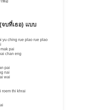
ก็พอ
(จบที่เธอ) แบบ
i yu ching rue plao rue plao
i
 mak pai
hai chan eng
an pai
g nai
ai wai
 roem thi khrai
ai