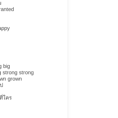
u
ranted
appy
g big
g strong strong
own grown
ไป
ที่ใคร