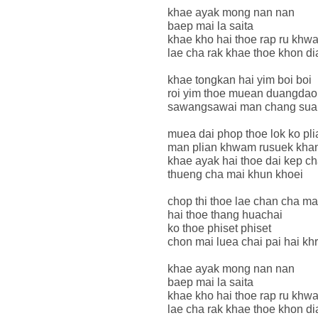
khae ayak mong nan nan
baep mai la saita
khae kho hai thoe rap ru khw
lae cha rak khae thoe khon d
khae tongkan hai yim boi boi
roi yim thoe muean duangda
sawangsawai man chang sua
muea dai phop thoe lok ko pli
man plian khwam rusuek khan
khae ayak hai thoe dai kep ch
thueng cha mai khun khoei
chop thi thoe lae chan cha mai
hai thoe thang huachai
ko thoe phiset phiset
chon mai luea chai pai hai khr
khae ayak mong nan nan
baep mai la saita
khae kho hai thoe rap ru khw
lae cha rak khae thoe khon d