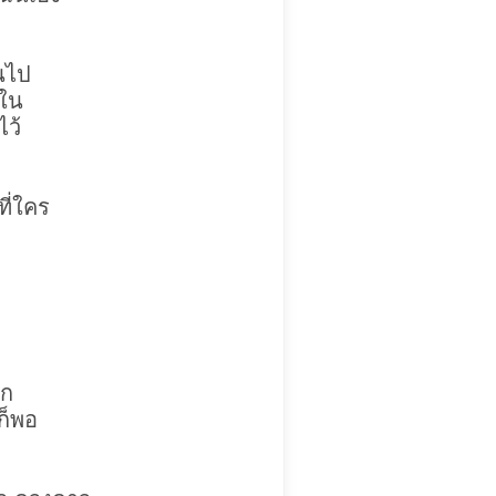
ยนไป
งใน
ไว้
ที่ใคร
ึก
ก็พอ