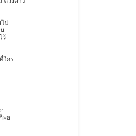
าว ดวงดาว
ยนไป
ใน
ไว้
ที่ใคร
ึก
ก็พอ