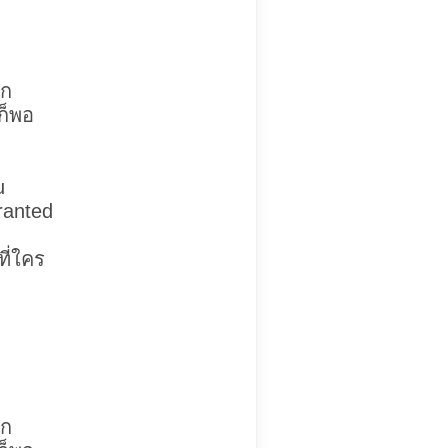
ึก
ก็พอ
u
ranted
ที่ใคร
ึก