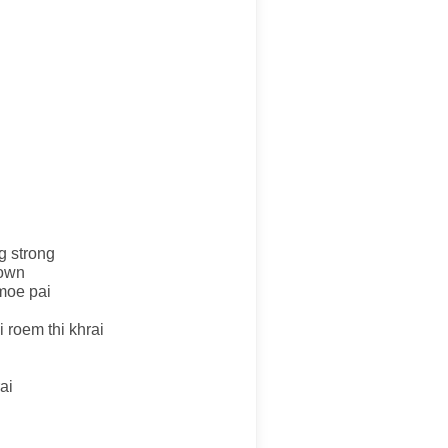
g strong
rown
moe pai
 roem thi khrai
ai