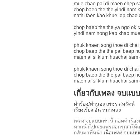
mue chao pai di maen chep sa
chop baep the the yindi nam 
nathi faen kao khue lop chao 
chop baep the the ya ngo ok
yindi nam nong kap khao mue
phuk khaen song thoe di chai
chop baep the the pai baep 
maen ai si klum huachai sam 
phuk khaen song thoe di chai
chop baep the the pai baep 
maen ai si klum huachai sam 
เกี่ยวกับเพลง จบแบบ
คำร้อง/ทำนอง เพชร สหรัตน์
เรียงเรียง อั๋น หมาหลง
เพลง จบแบบเท่ๆ นี้ ถอดคำร
หากนำไปเผยแพร่ต่อกรุณาให้เค
กลับมาที่หน้า
เนื้อเพลง จบแบบ