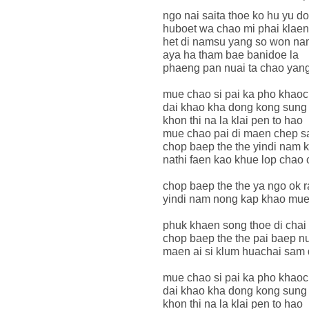
ngo nai saita thoe ko hu yu d
huboet wa chao mi phai klaen
het di namsu yang so won na
aya ha tham bae banidoe la
phaeng pan nuai ta chao yan
mue chao si pai ka pho khaoc
dai khao kha dong kong sung s
khon thi na la klai pen to hao
mue chao pai di maen chep sa
chop baep the the yindi nam 
nathi faen kao khue lop chao 
chop baep the the ya ngo ok
yindi nam nong kap khao mue
phuk khaen song thoe di chai
chop baep the the pai baep 
maen ai si klum huachai sam 
mue chao si pai ka pho khaoc
dai khao kha dong kong sung s
khon thi na la klai pen to hao