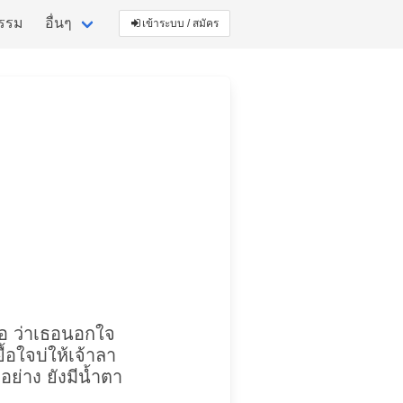
กรรม
อื่นๆ
เข้าระบบ / สมัคร
ด้อ ว่าเธอนอกใจ
่ยื้อใจบ่ให้เจ้าลา
ุอย่าง ยังมีน้ำตา