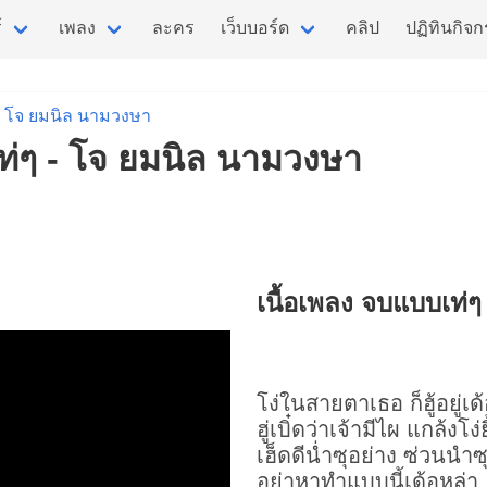
์
เพลง
ละคร
เว็บบอร์ด
คลิป
ปฏิทินกิจ
โจ ยมนิล นามวงษา
ท่ๆ - โจ ยมนิล นามวงษา
เนื้อเพลง จบแบบเท่ๆ
โง่ในสายตาเธอ ก็ฮู้อยู่เ
ฮู่เบิ๋ดว่าเจ้ามีไผ แกล้งโง
เฮ็ดดีน่ำซุอย่าง ซ่วนนำซ
อย่าหาทำแบบนี้เด้อหล่า