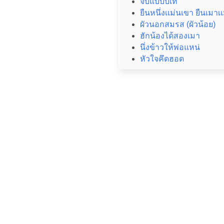
จบแบบบ่เท่
ยืนหนึ่งเเม่นเขา ยืนเมาเ
ผัวนอกสมรส (ผัวน้อย)
ฮักน้องได้สองเมา
นึ่งข้าวให้พ่อแหน่
หัวใจคึดฮอด