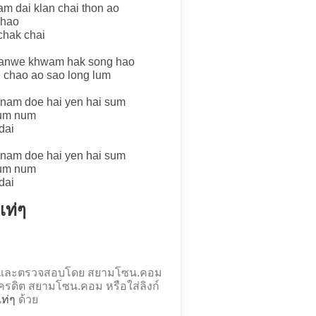
m dai klan chai thon ao
khao
chak chai
 ranwe khwam hak song hao
 chao ao sao long lum
 nam doe hai yen hai sum
num num
dai
 nam doe hai yen hai sum
num num
dai
เท่ๆ
้องและตรวจสอบโดย สยามโซน.คอม
รดิต สยามโซน.คอม หรือใส่ลิงก์
เท่ๆ
ด้วย