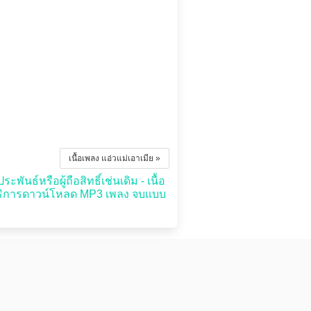
เนื้อเพลง แอ่วแม่เอาเมีย »
ันธ์หรือผู้ถือสิทธิ์เช่นเดิม - เนื้อ
บริการดาวน์โหลด MP3 เพลง จบแบบ