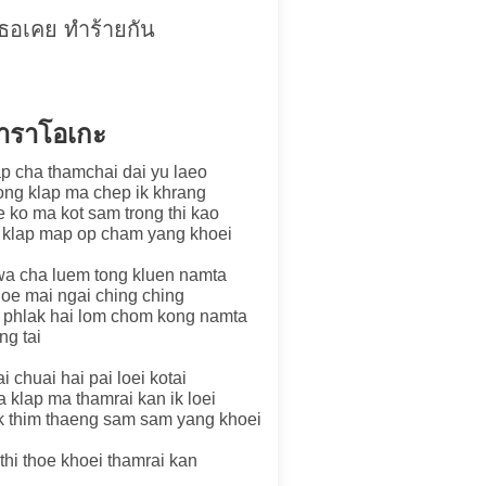
เธอเคย ทำร้ายกัน
คาราโอเกะ
p cha thamchai dai yu laeo
 tong klap ma chep ik khrang
e ko ma kot sam trong thi kao
ai klap map op cham yang khoei
wa cha luem tong kluen namta
hoe mai ngai ching ching
a phlak hai lom chom kong namta
ng tai
 chuai hai pai loei kotai
a klap ma thamrai kan ik loei
uk thim thaeng sam sam yang khoei
hi thoe khoei thamrai kan