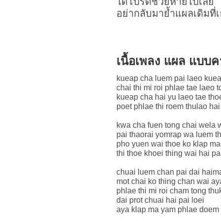
ได้โปรดช่วยหายไปเลย
อย่ากลับมาย้ำแผลเดิมที่
เนื้อเพลง แผล แบบ
kueap cha luem pai laeo kuea
chai thi mi roi phlae tae laeo
kueap cha hai yu laeo tae tho
poet phlae thi roem thulao h
kwa cha fuen tong chai wela 
pai thaorai yomrap wa luem t
pho yuen wai thoe ko klap m
thi thoe khoei thing wai hai pa
chuai luem chan pai dai haimai
mot chai ko thing chan wai ay
phlae thi mi roi cham tong th
dai prot chuai hai pai loei
aya klap ma yam phlae doem t