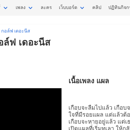
์
เพลง
ละคร
เว็บบอร์ด
คลิป
ปฏิทินกิจ
กอล์ฟ เดอะนีส
กอล์ฟ เดอะนีส
เนื้อเพลง แผล
เกือบจะลืมไปแล้ว เกือบจ
ใจที่มีรอย
แผล
แต่แล้วต้อ
เกือบจะหายอยู่แล้ว แต่เ
เปิดแผลที่เริ่มทุเลา ให้