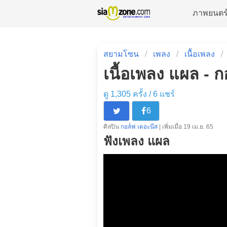
ภาพยนตร
สยามโซน
เพลง
เนื้อเพลง
เนื้อเพลง แผล - 
ดู 1,305 ครั้ง /
6
แชร์
6
ศิลปิน
กอล์ฟ เดอะนีส
| เพิ่มเมื่อ 19 เม.ย. 65
ฟังเพลง แผล