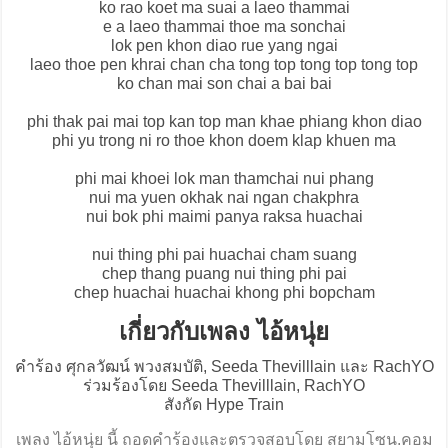
ko rao koet ma suai a laeo thammai
e a laeo thammai thoe ma sonchai
lok pen khon diao rue yang ngai
laeo thoe pen khrai chan cha tong top tong top tong top
ko chan mai son chai a bai bai
phi thak pai mai top kan top man khae phiang khon diao
phi yu trong ni ro thoe khon doem klap khuen ma
phi mai khoei lok man thamchai nui phang
nui ma yuen okhak nai ngan chakphra
nui bok phi maimi panya raksa huachai
nui thing phi pai huachai cham suang
chep thang puang nui thing phi pai
chep huachai huachai khong phi bopcham
เกี่ยวกับเพลง ไอ้หนุ่ย
คำร้อง ศุกลวัฒน์ พวงสมบัติ, Seeda Thevilllain และ RachYO
ร่วมร้องโดย Seeda Thevilllain, RachYO
สังกัด Hype Train
เพลง ไอ้หนุ่ย นี้ ถอดคำร้องและตรวจสอบโดย สยามโซน.คอม