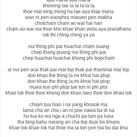
khorong lae la la la la la
thoe mai tong mong ha lae aya klap mana
wan ni pen wanphra maruen pen makha
chotcham cham ao wai hai nan
cham ao wai wa thoe kho khae khan wela aya prarathana
rak thi ching ching ya ya
nui thing phi pai huachai cham suang
chep thang puang nui thing phi pai
chep huachai huachai khong phi bopcham
ai nui pen arai thak pai mai top thak pai thammai mai top
don khao the thing la mi khrai hai plop
don khao the thing la mi khrai hai plop
muea kon phi plop tae ton ni phi ploi
khao lok thoe thoe khong don khao laeo thoe don khao lok
chiam tua hian i na yang khosok ma
lama cha an cha i an ni poe nawa ba di na
hu tua ko wa nga a chuchi pa lam pa luea
tha fang bahu rueang an cha top duai ba khuea
khae lok khae lok hai thoe ma ta ton yon hia bo dai kha