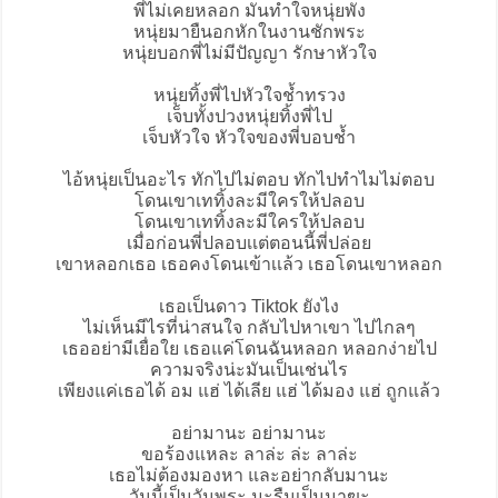
พี่ไม่เคยหลอก มันทำใจหนุ่ยพัง
หนุ่ยมายืนอกหักในงานชักพระ
หนุ่ยบอกพี่ไม่มีปัญญา รักษาหัวใจ
หนุ่ยทิ้งพี่ไปหัวใจช้ำทรวง
เจ็บทั้งปวงหนุ่ยทิ้งพี่ไป
เจ็บหัวใจ หัวใจของพี่บอบช้ำ
ไอ้หนุ่ย
เป็นอะไร ทักไปไม่ตอบ ทักไปทำไมไม่ตอบ
โดนเขาเททิ้งละมีใครให้ปลอบ
โดนเขาเททิ้งละมีใครให้ปลอบ
เมื่อก่อนพี่ปลอบเเต่ตอนนี้พี่ปล่อย
เขาหลอกเธอ เธอคงโดนเข้าเเล้ว เธอโดนเขาหลอก
เธอเป็นดาว Tiktok ยังไง
ไม่เห็นมีไรที่น่าสนใจ กลับไปหาเขา ไปไกลๆ
เธออย่ามีเยื่อใย เธอแค่โดนฉันหลอก หลอกง่ายไป
ความจริงน่ะมันเป็นเช่นไร
เพียงแค่เธอได้ อม แฮ่ ได้เลีย แฮ่ ได้มอง แฮ่ ถูกแล้ว
อย่ามานะ อย่ามานะ
ขอร้องแหละ ลาล่ะ ล่ะ ลาล่ะ
เธอไม่ต้องมองหา และอย่ากลับมานะ
วันนี้เป็นวันพระ มะรืนเป็นมาฆะ