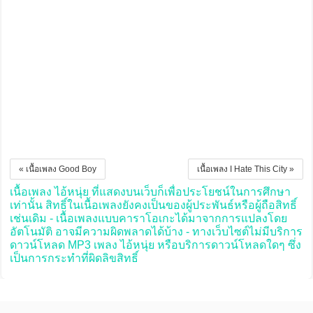
« เนื้อเพลง Good Boy
เนื้อเพลง I Hate This City »
เนื้อเพลง ไอ้หนุ่ย ที่แสดงบนเว็บก็เพื่อประโยชน์ในการศึกษา
เท่านั้น สิทธิ์ในเนื้อเพลงยังคงเป็นของผู้ประพันธ์หรือผู้ถือสิทธิ์
เช่นเดิม - เนื้อเพลงแบบคาราโอเกะได้มาจากการแปลงโดย
อัตโนมัติ อาจมีความผิดพลาดได้บ้าง - ทางเว็บไซต์ไม่มีบริการ
ดาวน์โหลด MP3 เพลง ไอ้หนุ่ย หรือบริการดาวน์โหลดใดๆ ซึ่ง
เป็นการกระทำที่ผิดลิขสิทธิ์