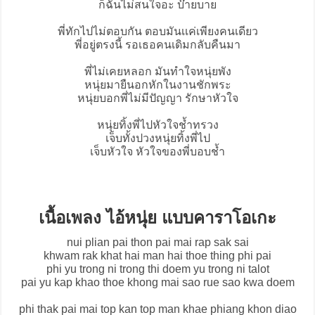
ก็ฉันไม่สนใจอะ บ๊ายบาย
พี่ทักไปไม่ตอบกัน ตอบมันเเค่เพียงคนเดียว
พี่อยู่ตรงนี้ รอเธอคนเดิมกลับคืนมา
พี่ไม่เคยหลอก มันทำใจหนุ่ยพัง
หนุ่ยมายืนอกหักในงานชักพระ
หนุ่ยบอกพี่ไม่มีปัญญา รักษาหัวใจ
หนุ่ยทิ้งพี่ไปหัวใจช้ำทรวง
เจ็บทั้งปวงหนุ่ยทิ้งพี่ไป
เจ็บหัวใจ หัวใจของพี่บอบช้ำ
เนื้อเพลง ไอ้หนุ่ย แบบคาราโอเกะ
nui plian pai thon pai mai rap sak sai
khwam rak khat hai man hai thoe thing phi pai
phi yu trong ni trong thi doem yu trong ni talot
pai yu kap khao thoe khong mai sao rue sao kwa doem
phi thak pai mai top kan top man khae phiang khon diao