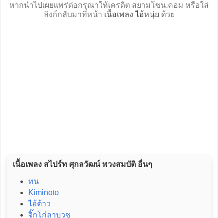
หากนำไปเผยแพร่ต่อกรุณาให้เครดิต สยามโซน.คอม หรือใส่
ลิงก์กลับมาที่หน้า
เนื้อเพลง ไอ้หนุ่ย
ด้วย
เนื้อเพลง สไปร์ท ศุกลวัฒน์ พวงสมบัติ อื่นๆ
ทน
Kiminoto
ไอ้ต้าว
จิ๊กโก๋ลาบวช