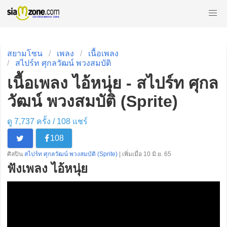
สยามโซน
เพลง
เนื้อเพลง
สไปร์ท ศุกลวัฒน์ พวงสมบัติ
เนื้อเพลง ไอ้หนุ่ย - สไปร์ท ศุกล
วัฒน์ พวงสมบัติ (Sprite)
ดู 7,737 ครั้ง /
108
แชร์
108
ศิลปิน
สไปร์ท ศุกลวัฒน์ พวงสมบัติ (Sprite)
| เพิ่มเมื่อ 10 มิ.ย. 65
ฟังเพลง ไอ้หนุ่ย