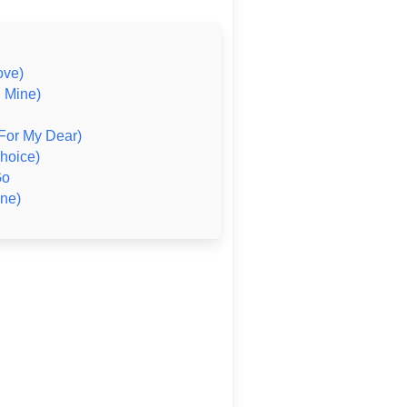
ove)
R Mine)
 For My Dear)
Choice)
Go
ine)