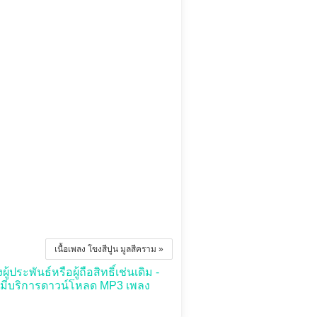
เนื้อเพลง โขงสีปูน มูลสีคราม »
ประพันธ์หรือผู้ถือสิทธิ์เช่นเดิม -
่มีบริการดาวน์โหลด MP3 เพลง