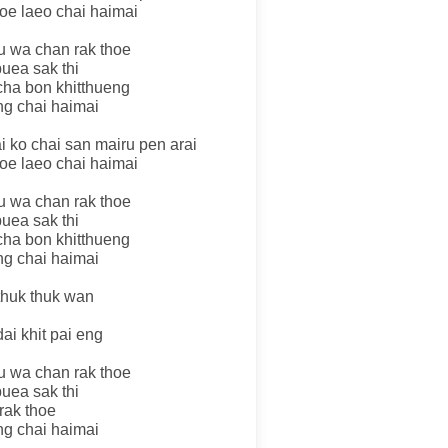
hoe laeo chai haimai
u wa chan rak thoe
uea sak thi
cha bon khitthueng
ng chai haimai
i ko chai san mairu pen arai
hoe laeo chai haimai
u wa chan rak thoe
uea sak thi
cha bon khitthueng
ng chai haimai
 thuk thuk wan
ai khit pai eng
u wa chan rak thoe
uea sak thi
rak thoe
ng chai haimai