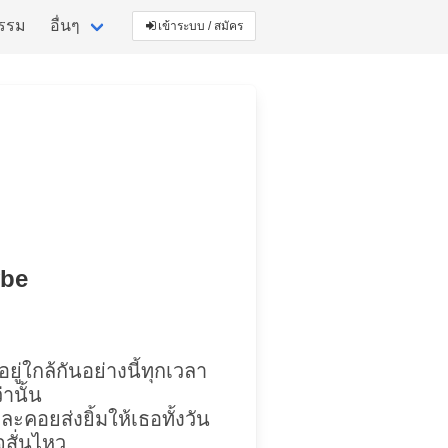
กรรม
อื่นๆ
เข้าระบบ / สมัคร
ybe
ู่ใกล้กันอย่างนี้ทุกเวลา
านั้น
ะคอยส่งยิ้มให้เธอทั้งวัน
จสั่นไหว