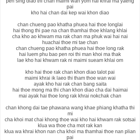
pen sing diao thi chan maimi wan yom hai khrai ma yaeng
pai
kho hai chan dai kep wai khon diao
chan chueng pao khatha phuea hai thoe longlai
hai thong thi pae na chan thamhai thoe khlang khlai
cha kho ao khwam ma rak chan ma phuk wai hai nai
huachai thoe mi tae chan
chan chueng pao khatha phuea hai thoe long rak
hai luem phu bao pen roi thi man khoi ma thak
lae kho hai khwam rak ni maimi sueam khlai om
kho hai thoe rak chan khon diao talot pai
maimi khrai ik laeo thi tham thoe wan wai
ayak kho hai rak chan bang saita
hai thoe mong ma thi chan khon diao cha dai haimai
mai ayak hai thoe long rak khrai nokchak chan
chan khong dai tae phawana wang khae phiang khatha thi
mi
cha khoi mat chai khong thoe wai kho hai khwam rak sotsai
klua wa thoe cha mot rak kan
klua wa khrai khon nan cha khoi ma thamhai thoe nan plian
pai