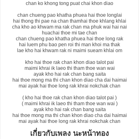
chan ko khong tong puat chai khon diao
chan chueng pao khatha phuea hai thoe longlai
hai thong thi pae na chan thamhai thoe khlang khlai
cha kho ao khwam ma rak chan ma phuk wai hai nai
huachai thoe mi tae chan
chan chueng pao khatha phuea hai thoe long rak
hai luem phu bao pen roi thi man khoi ma thak
lae kho hai khwam rak ni maimi sueam khlai om
kho hai thoe rak chan khon diao talot pai
maimi khrai ik laeo thi tham thoe wan wai
ayak kho hai rak chan bang saita
hai thoe mong ma thi chan khon diao cha dai haimai
mai ayak hai thoe long rak khrai nokchak chan
( kho hai thoe rak chan khon diao talot pai )
( maimi khrai ik laeo thi tham thoe wan wai )
ayak kho hai rak chan bang saita
hai thoe mong ma thi chan khon diao cha dai haimai
mai ayak hai thoe long rak khrai nokchak chan
เกี่ยวกับเพลง นะหน้าทอง