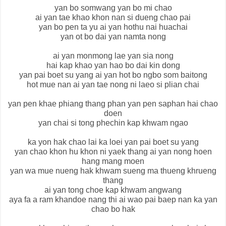
yan bo somwang yan bo mi chao
ai yan tae khao khon nan si dueng chao pai
yan bo pen ta yu ai yan hothu nai huachai
yan ot bo dai yan namta nong
ai yan monmong lae yan sia nong
hai kap khao yan hao bo dai kin dong
yan pai boet su yang ai yan hot bo ngbo som baitong
hot mue nan ai yan tae nong ni laeo si plian chai
yan pen khae phiang thang phan yan pen saphan hai chao
doen
yan chai si tong phechin kap khwam ngao
ka yon hak chao lai ka loei yan pai boet su yang
yan chao khon hu khon ni yaek thang ai yan nong hoen
hang mang moen
yan wa mue nueng hak khwam sueng ma thueng khrueng
thang
ai yan tong choe kap khwam angwang
aya fa a ram khandoe nang thi ai wao pai baep nan ka yan
chao bo hak