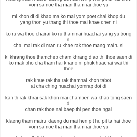
yom samoe tha man thamhai thoe yu
mi khon di di khao ma ko mai yom poet chai khop du
yang thon yu thang thi thoe mai khae chen ni
ko ru wa thoe chairai ko ru thammai huachai yang yu trong
ni
chai mai rak di man ru khae rak thoe mang mairu si
ki khrang thoe thamchep cham khrang diao thi thoe saen di
ko mak pho cha tham hai khano ni phuk huachai wai thi
thoe
rak khue rak tha rak thamhai khon tabot
at cha ching huachai yomrap doi di
kan thirak khrai sak khon mai champen wa khao tong saen
di
chan rak thoe nai baep thi pen thoe ngai
klaeng tham mairu klaeng du mai hen pit hu pit ta hai thoe
yom samoe tha man thamhai thoe yu