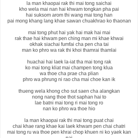
la man khaopai rak thi mai tong saichai
kho wela mai nan hai khwam tongkan pha pai
hai suksom arom thi wang mai tong han
pai mong khang lang khae sawan chuakhrao ko thaonan
mai tong phut hai yak hai mak hai mai
rak thae hai khwam pen ching man mi khae khwai
okhak siachai fumfai cha pen cha tai
man ko phro wa rak thi khoi thamrai thamlai
huachai hai laek la-iat tha mai tong rak
ko mai tong kliat mai champen tong klua
wa thoe cha prae cha plian
phro wa phrung ni rao cha mai choe kan ik
thueng wela khong cho sut saen cha alangkan
nong nang thoe thot saphan hai to
lae batni mai tong ri mai tong ro
nan ko phro wa thoe hio
la man khaopai rak thi mai tong puat chai
chai khae rang khae kai laek khwam pen chai chatri
mai tong ru wa thoe pen khrai chop khuen ni ko yaek kan
pai