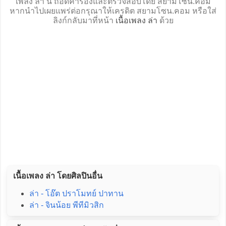
เพลง ล่า นี้ ถอดคำร้องและตรวจสอบโดย สยามโซน.คอม
หากนำไปเผยแพร่ต่อกรุณาให้เครดิต สยามโซน.คอม หรือใส่
ลิงก์กลับมาที่หน้า
เนื้อเพลง ล่า
ด้วย
เนื้อเพลง ล่า โดยศิลปินอื่น
ล่า - โอ๊ต ปราโมทย์ ปาทาน
ล่า - จินน้อย พีทีมิวสิก