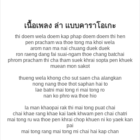
เนื้อเพลง ล่า แบบคาราโอเกะ
thi doem wela doem kap phap doem doem thi hen
pen pracham wa thoe tong ma khoi wela
arom nan ma nai chuang duek duek
ron raeng dang fai suai-ngam thoe chang batchai
phrom pracham thi cha tham suek khrai sopta pen khuek
muean mon sakot
thueng wela khong cho sut saen cha alangkan
nong nang thoe thot saphan hai to
lae batni mai tong ri mai tong ro
nan ko phro wa thoe hio
la man khaopai rak thi mai tong puat chai
chai khae rang khae kai laek khwam pen chai chatri
mai tong ru wa thoe pen khrai chop khuen ni ko yaek kan
pai
mai tong rang mai tong mi chai hai kap chan