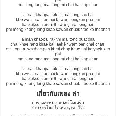
mai tong rang mai tong mi chai hai kap chan
la man khaopai rak thi mai tong saichai
kho wela mai nan hai khwam tongkan pha pai
hai suksom arom thi wang mai tong han
pai mong khang lang khae sawan chuakhrao ko thaonan
la man khaopai rak thi mai tong puat chai
chai khae rang khae kai laek khwam pen chai chatri
mai tong ru wa thoe pen khrai chop khuen ni ko yaek kan
pai
mai tong rang mai tong mi chai hai kap chan
la man khaopai rak thi mai tong saichai
kho wela mai nan hai khwam tongkan pha pai
hai suksom arom thi wang mai tong han
pai mong khang lang khae sawan chuakhrao ko thaonan
เกี่ยวกับเพลง ล่า
คำร้อง/ทำนอง แบงค์ โมเดิร์น
ร่วมร้องโดย โต๋เหน่อ, เฉาก๊วย