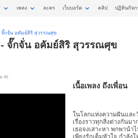
์
เพลง
ละคร
เว็บบอร์ด
คลิป
ปฏิทินกิจ
จั๊กจั่น อคัมย์สิริ สุวรรณศุข
 - จั๊กจั่น อคัมย์สิริ สุวรรณศุข
พ.ย. 65
เนื้อเพลง ถึงเพื่อน
ในโลกแห่งความฝันและวัน
เรื่องราวทุกสิ่งต่างกันม
เธอจงเสาะหา พกพานำไ
เพียงรักเต็มหัวใจ กำลัง