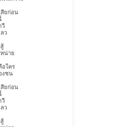
เสียก่อน
่
วี
งเลว
ู้
นงหน่าย
คือใคร
ผองชน
เสียก่อน
่
วี
งเลว
ู้