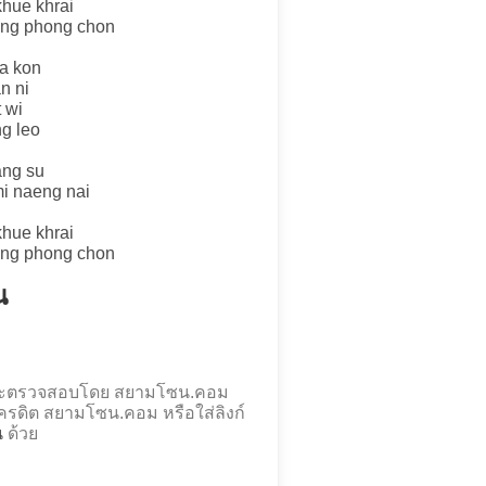
hue khrai
ong phong chon
ia kon
n ni
 wi
ng leo
ang su
i naeng nai
hue khrai
ong phong chon
น
องและตรวจสอบโดย สยามโซน.คอม
รดิต สยามโซน.คอม หรือใส่ลิงก์
น
ด้วย