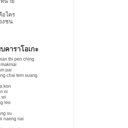
นงหน่าย
คือใคร
ผองชน
 แบบคาราโอเกะ
wan thi pen ching
n makmai
am pai
ang chai tem suang
ia kon
n ni
 wi
ng leo
ang su
i naeng nai