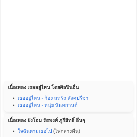
เนื้อเพลง เธออยู่ไหน โดยศิลปินอื่น
เธออยู่ไหน - ก้อง สหรัถ สังคปรีชา
เธออยู่ไหน - หนุ่ย นันทกานต์
เนื้อเพลง ยังโอม รัธพงศ์ ภูรีสิทธิ์ อื่นๆ
ใจฉันตามเธอไป
(ไฟกลางคืน)