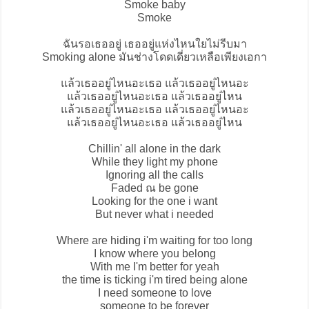
Smoke baby
Smoke
ฉันรอเธออยู่ เธออยู่แห่งไหนใยไม่รีบมา
Smoking alone มันช่างโดดเดี่ยวเหลือเพียงเอกา
แล้วเธออยู่ไหนอะเธอ แล้วเธออยู่ไหนอะ
แล้วเธออยู่ไหนอะเธอ แล้วเธออยู่ไหน
แล้วเธออยู่ไหนอะเธอ แล้วเธออยู่ไหนอะ
แล้วเธออยู่ไหนอะเธอ แล้วเธออยู่ไหน
Chillin' all alone in the dark
While they light my phone
Ignoring all the calls
Faded ณ be gone
Looking for the one i want
But never what i needed
Where are hiding i'm waiting for too long
I know where you belong
With me I'm better for yeah
the time is ticking i'm tired being alone
I need someone to love
someone to be forever