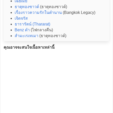
เฉยเมย
ธาตุทองซาวด์
(ธาตุทองซาวด์)
เรื่องราวความรักในตำนาน
(Bangkok Legacy)
เจิดจรัส
ธารารัตน์ (Thararat)
Benz ดำ
(ไฟกลางคืน)
สำมะเรเทเมา
(ธาตุทองซาวด์)
คุณอาจจะสนใจเนื้อหาเหล่านี้