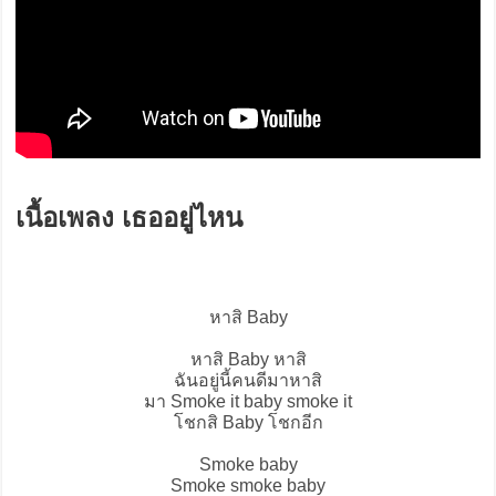
เนื้อเพลง เธออยู่ไหน
หาสิ Baby
หาสิ Baby หาสิ
ฉันอยู่นี้คนดีมาหาสิ
มา Smoke it baby smoke it
โชกสิ Baby โชกอีก
Smoke baby
Smoke smoke baby