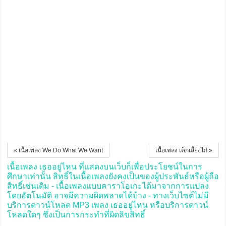
« เนื้อเพลง We Do What We Want
เนื้อเพลง เด็กเลี้ยงไก่ »
เนื้อเพลง เธออยู่ไหน ที่แสดงบนเว็บก็เพื่อประโยชน์ในการ
ศึกษาเท่านั้น สิทธิ์ในเนื้อเพลงยังคงเป็นของผู้ประพันธ์หรือผู้ถือ
สิทธิ์เช่นเดิม - เนื้อเพลงแบบคาราโอเกะได้มาจากการแปลง
โดยอัตโนมัติ อาจมีความผิดพลาดได้บ้าง - ทางเว็บไซต์ไม่มี
บริการดาวน์โหลด MP3 เพลง เธออยู่ไหน หรือบริการดาวน์
โหลดใดๆ ซึ่งเป็นการกระทำที่ผิดลิขสิทธิ์